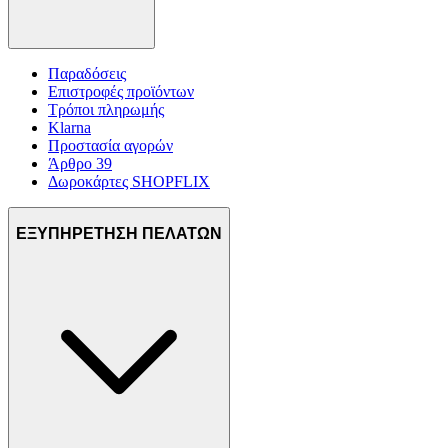
Παραδόσεις
Επιστροφές προϊόντων
Τρόποι πληρωμής
Klarna
Προστασία αγορών
Άρθρο 39
Δωροκάρτες SHOPFLIX
ΕΞΥΠΗΡΕΤΗΣΗ ΠΕΛΑΤΩΝ