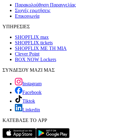
Παρακολούθηση Παραγγελίας
Συχνές ερωτήσεις
Επικοινωνία
ΥΠΗΡΕΣΙΕΣ
SHOPFLIX max
SHOPFLIX tickets
SHOPFLIX ΜΕ ΤΗ ΜΙΑ
Clever Point
BOX NOW Lockers
ΣΥΝΔΕΣΟΥ ΜΑΖΙ ΜΑΣ
Instagram
Facebook
Tiktok
Linkedin
ΚΑΤΕΒΑΣΕ ΤΟ APP