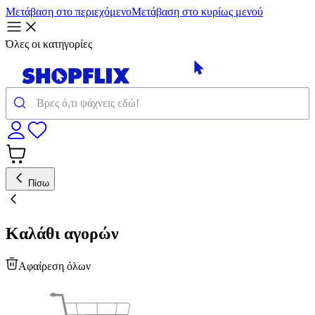
Μετάβαση στο περιεχόμενο
Μετάβαση στο κυρίως μενού
Όλες οι κατηγορίες
Πίσω
Καλάθι αγορών
Αφαίρεση όλων