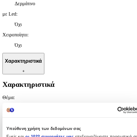
Δερμάτινο
με Led
:
Όχι
Χειροποίητο
:
Όχι
Χαρακτηριστικά
+
Χαρακτηριστικά
Θέμα
:
Αυτοκίνητα
Τύπος
:
Μπρελόκ
Υπεύθυνη χρήση των δεδομένων σας
Εμείς και
οι 1022 συνεργάτες μας
επεξεργαζόμαστε προσωπικά σ