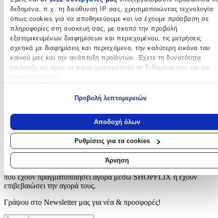
Υλικό
:
δεδομένα, π.χ. τη διεύθυνση IP σας, χρησιμοποιώντας τεχνολογία
όπως cookies για να αποθηκεύουμε και να έχουμε πρόσβαση σε
Δερμάτινο
πληροφορίες στη συσκευή σας, με σκοπό την προβολή
με Led
:
εξατομικευμένων διαφημίσεων και περιεχομένου, τις μετρήσεις
σχετικά με διαφημίσεις και περιεχόμενο, την καλύτερη εικόνα του
Όχι
κοινού μας και την ανάπτυξη προϊόντων. Έχετε τη δυνατότητα
επιλογής ως προς το ποιος χρησιμοποιεί τα δεδομένα σας και για
Χειροποίητο
:
ποιους σκοπούς.
Όχι
Εάν μας επιτρέπετε, θα θέλαμε επίσης:
Προβολή λεπτομερειών
Αξιολογήσεις
Να συλλέξουμε πληροφορίες σχετικά με τη γεωγραφική σας
τοποθεσία, οι οποίες μπορεί να είναι ακριβείς σε απόσταση
Αποδοχή όλων
Προς το παρόν δεν υπάρχουν άλλες αξιολογήσεις. Όταν
μερικών μέτρων
προστεθούν, θα εμφανιστούν εδώ.
Να αναγνωρίσουμε τη συσκευή σας σαρώνοντας ενεργά για
Ρυθμίσεις για τα cookies
συγκεκριμένα χαρακτηριστικά (δακτυλικό αποτύπωμα)
Μάθετε περισσότερα σχετικά με τον τρόπο επεξεργασίας των
Πώς υπολογίζεται η βαθμολογία
Άρνηση
Η τελική βαθμολογία βασίζεται αποκλειστικά σε κριτικές χρηστών
προσωπικών σας δεδομένων και καθορίστε τις προτιμήσεις σας στη
που έχουν πραγματοποιήσει αγορά μέσω SHOPFLIX ή έχουν
ενότητα “Λεπτομέρειες”
. Μπορείτε να αλλάξετε ή να ανακαλέσετ
επιβεβαιώσει την αγορά τους.
τη συγκατάθεσή σας ανά πάσα στιγμή από τη Δήλωση Cookies.
Γράψου στο Νewsletter μας για νέα & προσφορές!
Χρησιμοποιούμε cookies ώστε η τοποθεσία μας να λειτουργεί σωστ
να εξατομικεύουμε περιεχόμενο και διαφημίσεις, να παρέχουμε