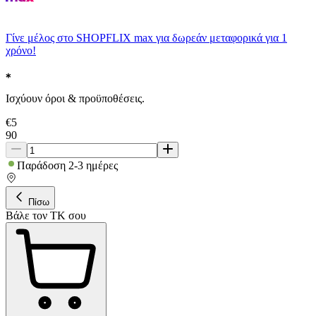
Γίνε μέλος στο SHOPFLIX max για δωρεάν μεταφορικά για 1
χρόνο!
Ισχύουν όροι & προϋποθέσεις.
€
5
90
Παράδοση 2-3 ημέρες
Πίσω
Βάλε τον ΤΚ σου