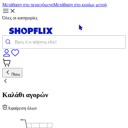
Μετάβαση στο περιεχόμενο
Μετάβαση στο κυρίως μενού
Όλες οι κατηγορίες
Πίσω
Καλάθι αγορών
Αφαίρεση όλων