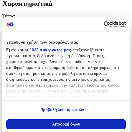
Χαρακτηριστικά
Τύπος
:
Μπρελόκ
Υλικό
:
Υπεύθυνη χρήση των δεδομένων σας
Μεταλλικό
Εμείς και
οι 1022 συνεργάτες μας
επεξεργαζόμαστε
με Led
:
προσωπικά σας δεδομένα, π.χ. τη διεύθυνση IP σας,
χρησιμοποιώντας τεχνολογία όπως cookies για να
Ναι
αποθηκεύουμε και να έχουμε πρόσβαση σε πληροφορίες στη
συσκευή σας, με σκοπό την προβολή εξατομικευμένων
Χειροποίητο
:
διαφημίσεων και περιεχομένου, τις μετρήσεις σχετικά με
διαφημίσεις και περιεχόμενο, την καλύτερη εικόνα του κοινού
Όχι
μας και την ανάπτυξη προϊόντων. Έχετε τη δυνατότητα
Κατασκευαστής
:
επιλογής ως προς το ποιος χρησιμοποιεί τα δεδομένα σας και
για ποιους σκοπούς.
McNett
Προβολή λεπτομερειών
Εάν μας επιτρέπετε, θα θέλαμε επίσης:
Χρώμα
:
Να συλλέξουμε πληροφορίες σχετικά με τη γεωγραφική
Αποδοχή όλων
Ροζ
σας τοποθεσία, οι οποίες μπορεί να είναι ακριβείς σε