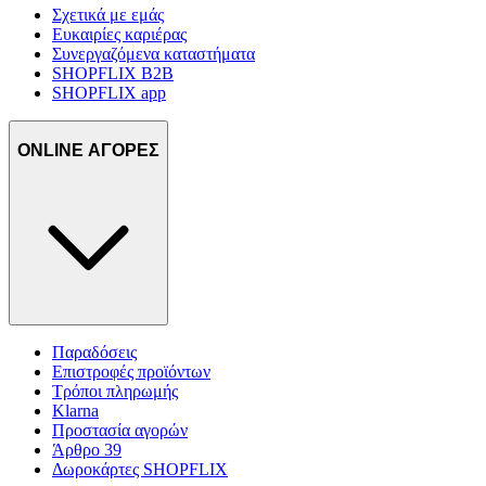
Σχετικά με εμάς
Ευκαιρίες καριέρας
Συνεργαζόμενα καταστήματα
SHOPFLIX B2B
SHOPFLIX app
ONLINE ΑΓΟΡΕΣ
Παραδόσεις
Επιστροφές προϊόντων
Τρόποι πληρωμής
Klarna
Προστασία αγορών
Άρθρο 39
Δωροκάρτες SHOPFLIX