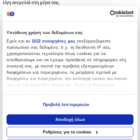
λίγη ανεμελιά στη μέρα σας.
Χαρακτηριστικά
Τύπος
:
Υπεύθυνη χρήση των δεδομένων σας
Μπρελόκ
Εμείς και
οι 1022 συνεργάτες μας
επεξεργαζόμαστε
προσωπικά σας δεδομένα, π.χ. τη διεύθυνση IP σας,
με Led
:
χρησιμοποιώντας τεχνολογία όπως cookies για να
αποθηκεύουμε και να έχουμε πρόσβαση σε πληροφορίες στη
Όχι
συσκευή σας, με σκοπό την προβολή εξατομικευμένων
Χειροποίητο
:
διαφημίσεων και περιεχομένου, τις μετρήσεις σχετικά με
διαφημίσεις και περιεχόμενο, την καλύτερη εικόνα του κοινού
Όχι
μας και την ανάπτυξη προϊόντων. Έχετε τη δυνατότητα
επιλογής ως προς το ποιος χρησιμοποιεί τα δεδομένα σας και
Κατασκευαστής
:
για ποιους σκοπούς.
VOUR
Προβολή λεπτομερειών
Εάν μας επιτρέπετε, θα θέλαμε επίσης:
Χρώμα
:
Να συλλέξουμε πληροφορίες σχετικά με τη γεωγραφική
Αποδοχή όλων
σας τοποθεσία, οι οποίες μπορεί να είναι ακριβείς σε
Λευκό
απόσταση μερικών μέτρων
Ρυθμίσεις για τα cookies
Να αναγνωρίσουμε τη συσκευή σας σαρώνοντας ενεργά