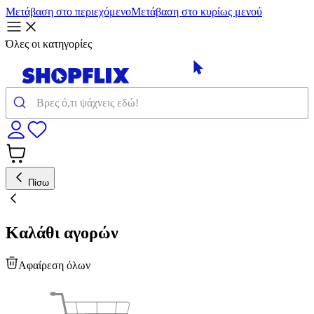
Μετάβαση στο περιεχόμενο
Μετάβαση στο κυρίως μενού
Όλες οι κατηγορίες
Πίσω
Καλάθι αγορών
Αφαίρεση όλων