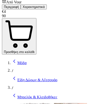
Από
Vour
Περιγραφή
Χαρακτηριστικά
€
4
90
Προσθήκη στο καλάθι
Μόδα
/
Είδη Δώρων & Αξεσουάρ
/
Μπρελόκ & Κλειδοθήκες