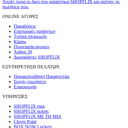
Άνοιξε τώρα το δικό σου κατάστημα SHOPFLIX και αύξησε τις
πωλήσεις σου.
ONLINE ΑΓΟΡΕΣ
Παραδόσεις
Επιστροφές προϊόντων
Τρόποι πληρωμής
Klarna
Προστασία αγορών
Άρθρο 39
Δωροκάρτες SHOPFLIX
ΕΞΥΠΗΡΕΤΗΣΗ ΠΕΛΑΤΩΝ
Παρακολούθηση Παραγγελίας
Συχνές ερωτήσεις
Επικοινωνία
ΥΠΗΡΕΣΙΕΣ
SHOPFLIX max
SHOPFLIX tickets
SHOPFLIX ΜΕ ΤΗ ΜΙΑ
Clever Point
BOX NOW Lockers