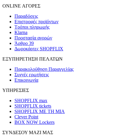
ONLINE ΑΓΟΡΕΣ
Παραδόσεις
Επιστροφές προϊόντων
Τρόποι πληρωμής
Klarna
Προστασία αγορών
Άρθρο 39
Δωροκάρτες SHOPFLIX
ΕΞΥΠΗΡΕΤΗΣΗ ΠΕΛΑΤΩΝ
Παρακολούθηση Παραγγελίας
Συχνές ερωτήσεις
Επικοινωνία
ΥΠΗΡΕΣΙΕΣ
SHOPFLIX max
SHOPFLIX tickets
SHOPFLIX ΜΕ ΤΗ ΜΙΑ
Clever Point
BOX NOW Lockers
ΣΥΝΔΕΣΟΥ ΜΑΖΙ ΜΑΣ