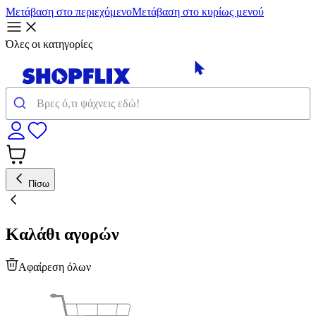
Μετάβαση στο περιεχόμενο
Μετάβαση στο κυρίως μενού
Όλες οι κατηγορίες
Πίσω
Καλάθι αγορών
Αφαίρεση όλων