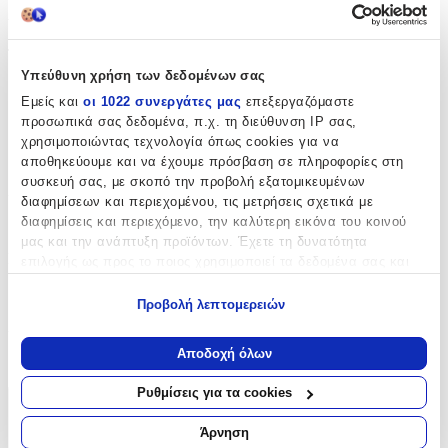
Χαρακτηριστικά
Τύπος
:
Υπεύθυνη χρήση των δεδομένων σας
Μπρελόκ
Εμείς και
οι 1022 συνεργάτες μας
επεξεργαζόμαστε
με Led
:
προσωπικά σας δεδομένα, π.χ. τη διεύθυνση IP σας,
χρησιμοποιώντας τεχνολογία όπως cookies για να
Όχι
αποθηκεύουμε και να έχουμε πρόσβαση σε πληροφορίες στη
συσκευή σας, με σκοπό την προβολή εξατομικευμένων
Χειροποίητο
:
διαφημίσεων και περιεχομένου, τις μετρήσεις σχετικά με
διαφημίσεις και περιεχόμενο, την καλύτερη εικόνα του κοινού
Όχι
μας και την ανάπτυξη προϊόντων. Έχετε τη δυνατότητα
Κατασκευαστής
:
επιλογής ως προς το ποιος χρησιμοποιεί τα δεδομένα σας και
για ποιους σκοπούς.
VOUR
Προβολή λεπτομερειών
Εάν μας επιτρέπετε, θα θέλαμε επίσης:
Χρώμα
:
Να συλλέξουμε πληροφορίες σχετικά με τη γεωγραφική
Αποδοχή όλων
Λευκό
σας τοποθεσία, οι οποίες μπορεί να είναι ακριβείς σε
απόσταση μερικών μέτρων
Ρυθμίσεις για τα cookies
Να αναγνωρίσουμε τη συσκευή σας σαρώνοντας ενεργά
Χαρακτηριστικά
για συγκεκριμένα χαρακτηριστικά (δακτυλικό αποτύπωμα)
Άρνηση
+