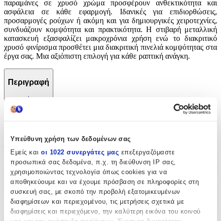
παραμάνες σε χρυσό χρώμα προσφέρουν ανθεκτικότητα και
ασφάλεια σε κάθε εφαρμογή. Ιδανικές για επιδιορθώσεις,
προσαρμογές ρούχων ή ακόμη και για δημιουργικές χειροτεχνίες,
συνδυάζουν κομψότητα και πρακτικότητα. Η στιβαρή μεταλλική
κατασκευή εξασφαλίζει μακροχρόνια χρήση ενώ το διακριτικό
χρυσό φινίρισμα προσθέτει μια διακριτική πινελιά κομψότητας στα
έργα σας. Μια αξιόπιστη επιλογή για κάθε ραπτική ανάγκη.
Περιγραφή
+
Περιγραφή
Υπεύθυνη χρήση των δεδομένων σας
Με λίγα λόγια...
Εμείς και
οι 1022 συνεργάτες μας
επεξεργαζόμαστε
προσωπικά σας δεδομένα, π.χ. τη διεύθυνση IP σας,
Απαραίτητο εργαλείο για κάθε λάτρη της ραπτικής, οι μεταλλικές
χρησιμοποιώντας τεχνολογία όπως cookies για να
παραμάνες σε χρυσό χρώμα προσφέρουν ανθεκτικότητα και
ασφάλεια σε κάθε εφαρμογή. Ιδανικές για επιδιορθώσεις,
αποθηκεύουμε και να έχουμε πρόσβαση σε πληροφορίες στη
προσαρμογές ρούχων ή ακόμη και για δημιουργικές χειροτεχνίες,
συσκευή σας, με σκοπό την προβολή εξατομικευμένων
συνδυάζουν κομψότητα και πρακτικότητα. Η στιβαρή μεταλλική
διαφημίσεων και περιεχομένου, τις μετρήσεις σχετικά με
κατασκευή εξασφαλίζει μακροχρόνια χρήση ενώ το διακριτικό
διαφημίσεις και περιεχόμενο, την καλύτερη εικόνα του κοινού
χρυσό φινίρισμα προσθέτει μια διακριτική πινελιά κομψότητας στα