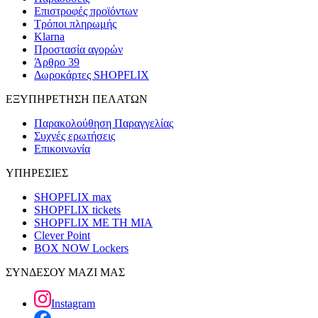
Επιστροφές προϊόντων
Τρόποι πληρωμής
Klarna
Προστασία αγορών
Άρθρο 39
Δωροκάρτες SHOPFLIX
ΕΞΥΠΗΡΕΤΗΣΗ ΠΕΛΑΤΩΝ
Παρακολούθηση Παραγγελίας
Συχνές ερωτήσεις
Επικοινωνία
ΥΠΗΡΕΣΙΕΣ
SHOPFLIX max
SHOPFLIX tickets
SHOPFLIX ΜΕ ΤΗ ΜΙΑ
Clever Point
BOX NOW Lockers
ΣΥΝΔΕΣΟΥ ΜΑΖΙ ΜΑΣ
Instagram