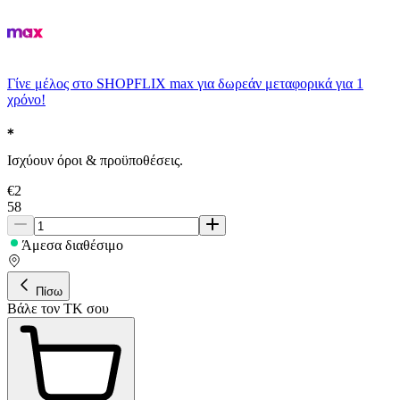
Γίνε μέλος στο SHOPFLIX max για δωρεάν μεταφορικά για 1
χρόνο!
Ισχύουν όροι & προϋποθέσεις.
€
2
58
Άμεσα διαθέσιμο
Πίσω
Βάλε τον ΤΚ σου