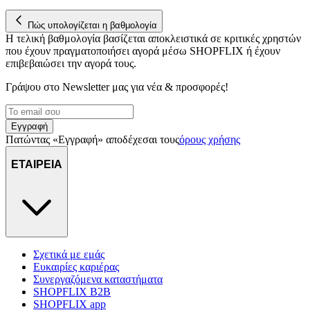
στη συσκευή σας, με σκοπό την προβολή εξατομικευμένων
Πώς υπολογίζεται η βαθμολογία
διαφημίσεων και περιεχομένου, τις μετρήσεις σχετικά με
Η τελική βαθμολογία βασίζεται αποκλειστικά σε κριτικές χρηστών
διαφημίσεις και περιεχόμενο, την καλύτερη εικόνα του κοινού
που έχουν πραγματοποιήσει αγορά μέσω SHOPFLIX ή έχουν
μας και την ανάπτυξη προϊόντων. Επίσης, κοινοποιούμε
επιβεβαιώσει την αγορά τους.
πληροφορίες σχετικά με την από μέρους σας χρήση της
τοποθεσίας μας στους συνεργάτες μέσων κοινωνικής
Γράψου στο Νewsletter μας για νέα & προσφορές!
δικτύωσης, διαφημίσεων και ανάλυσης.
Εγγραφή
Πατώντας «Εγγραφή» αποδέχεσαι τους
όρους χρήσης
ΕΤΑΙΡΕΙΑ
Σχετικά με εμάς
Ευκαιρίες καριέρας
Συνεργαζόμενα καταστήματα
SHOPFLIX B2B
SHOPFLIX app