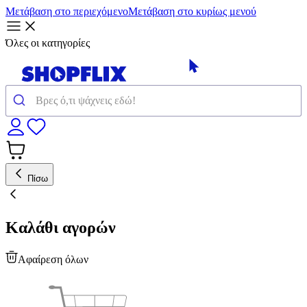
Μετάβαση στο περιεχόμενο
Μετάβαση στο κυρίως μενού
Όλες οι κατηγορίες
Πίσω
Καλάθι αγορών
Αφαίρεση όλων