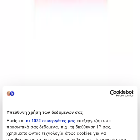
Χαρακτηριστικά
Κατασκευαστής
:
Guess
Με Πανωφόρι
:
Όχι
Τεμάχια
:
2
τμχ
Φύλο
:
Αγόρι
Υπεύθυνη χρήση των δεδομένων σας
Χρώμα
:
Εμείς και
οι 1022 συνεργάτες μας
επεξεργαζόμαστε
Μπλε
προσωπικά σας δεδομένα, π.χ. τη διεύθυνση IP σας,
χρησιμοποιώντας τεχνολογία όπως cookies για να
Έξτρα Χαρακτηριστικά
αποθηκεύουμε και να έχουμε πρόσβαση σε πληροφορίες στη