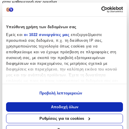
στην καθημερινή σας ρουτίνα.
Χαρακτηριστικά
Θέμα
:
Υπεύθυνη χρήση των δεδομένων σας
Εμείς και
οι 1022 συνεργάτες μας
επεξεργαζόμαστε
Ζωάκια
προσωπικά σας δεδομένα, π.χ. τη διεύθυνση IP σας,
Τύπος
:
χρησιμοποιώντας τεχνολογία όπως cookies για να
αποθηκεύουμε και να έχουμε πρόσβαση σε πληροφορίες στη
Μπρελόκ
συσκευή σας, με σκοπό την προβολή εξατομικευμένων
διαφημίσεων και περιεχομένου, τις μετρήσεις σχετικά με
με Led
:
διαφημίσεις και περιεχόμενο, την καλύτερη εικόνα του κοινού
μας και την ανάπτυξη προϊόντων. Έχετε τη δυνατότητα
Όχι
επιλογής ως προς το ποιος χρησιμοποιεί τα δεδομένα σας και
Χειροποίητο
:
για ποιους σκοπούς.
Προβολή λεπτομερειών
Όχι
Εάν μας επιτρέπετε, θα θέλαμε επίσης:
Κατασκευαστής
:
Να συλλέξουμε πληροφορίες σχετικά με τη γεωγραφική
Αποδοχή όλων
σας τοποθεσία, οι οποίες μπορεί να είναι ακριβείς σε
Legami Milano
απόσταση μερικών μέτρων
Ρυθμίσεις για τα cookies
Να αναγνωρίσουμε τη συσκευή σας σαρώνοντας ενεργά
για συγκεκριμένα χαρακτηριστικά (δακτυλικό αποτύπωμα)