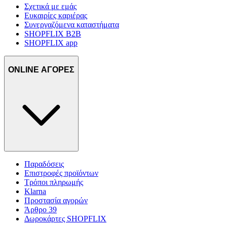
Σχετικά με εμάς
Ευκαιρίες καριέρας
Συνεργαζόμενα καταστήματα
SHOPFLIX B2B
SHOPFLIX app
ONLINE ΑΓΟΡΕΣ
Παραδόσεις
Επιστροφές προϊόντων
Τρόποι πληρωμής
Klarna
Προστασία αγορών
Άρθρο 39
Δωροκάρτες SHOPFLIX