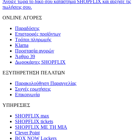
Άνοιξε τώρα το δικό σου κατάστημα SHOPFLIX και αύξησε τις
πωλήσεις σου.
ONLINE ΑΓΟΡΕΣ
Παραδόσεις
Επιστροφές προϊόντων
Τρόποι πληρωμής
Klarna
Προστασία αγορών
Άρθρο 39
Δωροκάρτες SHOPFLIX
ΕΞΥΠΗΡΕΤΗΣΗ ΠΕΛΑΤΩΝ
Παρακολούθηση Παραγγελίας
Συχνές ερωτήσεις
Επικοινωνία
ΥΠΗΡΕΣΙΕΣ
SHOPFLIX max
SHOPFLIX tickets
SHOPFLIX ΜΕ ΤΗ ΜΙΑ
Clever Point
BOX NOW Lockers