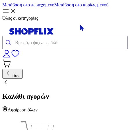
Μετάβαση στο περιεχόμενο
Μετάβαση στο κυρίως μενού
Όλες οι κατηγορίες
Πίσω
Καλάθι αγορών
Αφαίρεση όλων