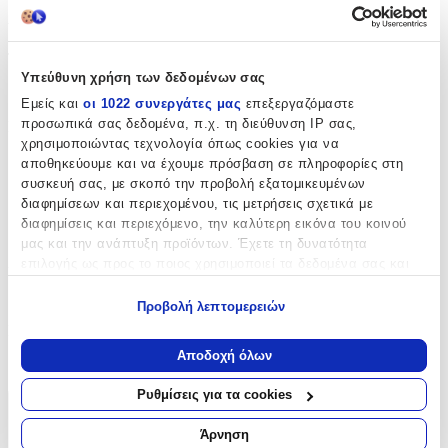
Χαρακτηριστικά
Τύπος
:
Υπεύθυνη χρήση των δεδομένων σας
Μπρελόκ
Εμείς και
οι 1022 συνεργάτες μας
επεξεργαζόμαστε
προσωπικά σας δεδομένα, π.χ. τη διεύθυνση IP σας,
Είδος
:
χρησιμοποιώντας τεχνολογία όπως cookies για να
για Φωτογραφία
αποθηκεύουμε και να έχουμε πρόσβαση σε πληροφορίες στη
συσκευή σας, με σκοπό την προβολή εξατομικευμένων
με Led
:
διαφημίσεων και περιεχομένου, τις μετρήσεις σχετικά με
διαφημίσεις και περιεχόμενο, την καλύτερη εικόνα του κοινού
Όχι
μας και την ανάπτυξη προϊόντων. Έχετε τη δυνατότητα
Χειροποίητο
:
επιλογής ως προς το ποιος χρησιμοποιεί τα δεδομένα σας και
για ποιους σκοπούς.
Όχι
Προβολή λεπτομερειών
Εάν μας επιτρέπετε, θα θέλαμε επίσης:
Κατασκευαστής
:
Να συλλέξουμε πληροφορίες σχετικά με τη γεωγραφική
Αποδοχή όλων
Out of the Blue
σας τοποθεσία, οι οποίες μπορεί να είναι ακριβείς σε
απόσταση μερικών μέτρων
Ρυθμίσεις για τα cookies
Να αναγνωρίσουμε τη συσκευή σας σαρώνοντας ενεργά
Χαρακτηριστικά
για συγκεκριμένα χαρακτηριστικά (δακτυλικό αποτύπωμα)
Άρνηση