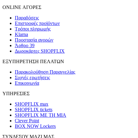
ONLINE ΑΓΟΡΕΣ
Παραδόσεις
Επιστροφές προϊόντων
Τρόποι πληρωμής
Klarna
Προστασία αγορών
Άρθρο 39
Δωροκάρτες SHOPFLIX
ΕΞΥΠΗΡΕΤΗΣΗ ΠΕΛΑΤΩΝ
Παρακολούθηση Παραγγελίας
Συχνές ερωτήσεις
Επικοινωνία
ΥΠΗΡΕΣΙΕΣ
SHOPFLIX max
SHOPFLIX tickets
SHOPFLIX ΜΕ ΤΗ ΜΙΑ
Clever Point
BOX NOW Lockers
ΣΥΝΔΕΣΟΥ ΜΑΖΙ ΜΑΣ