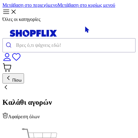
Μετάβαση στο περιεχόμενο
Μετάβαση στο κυρίως μενού
Όλες οι κατηγορίες
Πίσω
Καλάθι αγορών
Αφαίρεση όλων