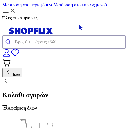
Μετάβαση στο περιεχόμενο
Μετάβαση στο κυρίως μενού
Όλες οι κατηγορίες
Πίσω
Καλάθι αγορών
Αφαίρεση όλων