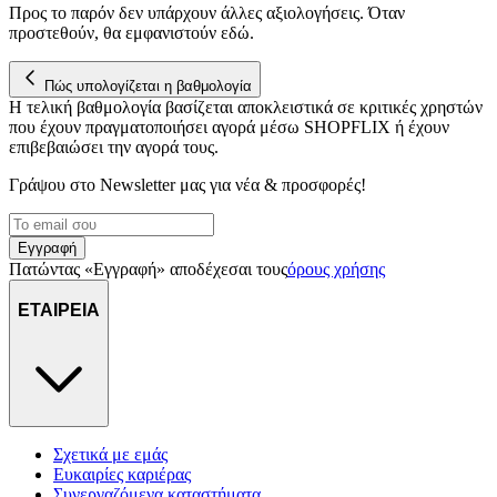
για να αποθηκεύουμε και να έχουμε πρόσβαση σε πληροφορίες
Προς το παρόν δεν υπάρχουν άλλες αξιολογήσεις. Όταν
στη συσκευή σας, με σκοπό την προβολή εξατομικευμένων
προστεθούν, θα εμφανιστούν εδώ.
διαφημίσεων και περιεχομένου, τις μετρήσεις σχετικά με
διαφημίσεις και περιεχόμενο, την καλύτερη εικόνα του κοινού
Πώς υπολογίζεται η βαθμολογία
μας και την ανάπτυξη προϊόντων. Επίσης, κοινοποιούμε
Η τελική βαθμολογία βασίζεται αποκλειστικά σε κριτικές χρηστών
πληροφορίες σχετικά με την από μέρους σας χρήση της
που έχουν πραγματοποιήσει αγορά μέσω SHOPFLIX ή έχουν
τοποθεσίας μας στους συνεργάτες μέσων κοινωνικής
επιβεβαιώσει την αγορά τους.
δικτύωσης, διαφημίσεων και ανάλυσης.
Γράψου στο Νewsletter μας για νέα & προσφορές!
Εγγραφή
Πατώντας «Εγγραφή» αποδέχεσαι τους
όρους χρήσης
ΕΤΑΙΡΕΙΑ
Σχετικά με εμάς
Ευκαιρίες καριέρας
Συνεργαζόμενα καταστήματα