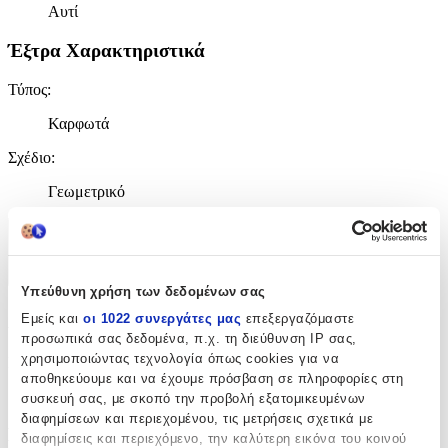
Αυτί
Έξτρα Χαρακτηριστικά
Τύπος
:
Καρφωτά
Σχέδιο
:
Γεωμετρικό
Χαρακτηριστικά
+
Υπεύθυνη χρήση των δεδομένων σας
Χαρακτηριστικά
Εμείς και
οι 1022 συνεργάτες μας
επεξεργαζόμαστε
προσωπικά σας δεδομένα, π.χ. τη διεύθυνση IP σας,
χρησιμοποιώντας τεχνολογία όπως cookies για να
Κατασκευαστής
:
αποθηκεύουμε και να έχουμε πρόσβαση σε πληροφορίες στη
Bag to Bag
συσκευή σας, με σκοπό την προβολή εξατομικευμένων
διαφημίσεων και περιεχομένου, τις μετρήσεις σχετικά με
Βασικά Χαρακτηριστικά
διαφημίσεις και περιεχόμενο, την καλύτερη εικόνα του κοινού