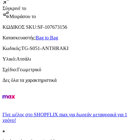
Σύγκρινέ το
Μοιράσου το
ΚΩΔΙΚΟΣ SKU
:
SF-107673156
Κατασκευαστής
:
Bag to Bag
Κωδικός
:
TG-S051-ANTHRAKI
Υλικό
:
Ατσάλι
Σχέδιο
:
Γεωμετρικό
Δες όλα τα χαρακτηριστικά
Γίνε μέλος στο SHOPFLIX max για δωρεάν μεταφορικά για 1
χρόνο!