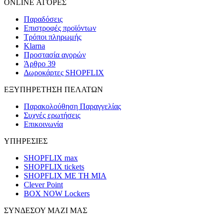
ONLINE ΑΓΟΡΕΣ
Παραδόσεις
Επιστροφές προϊόντων
Τρόποι πληρωμής
Klarna
Προστασία αγορών
Άρθρο 39
Δωροκάρτες SHOPFLIX
ΕΞΥΠΗΡΕΤΗΣΗ ΠΕΛΑΤΩΝ
Παρακολούθηση Παραγγελίας
Συχνές ερωτήσεις
Επικοινωνία
ΥΠΗΡΕΣΙΕΣ
SHOPFLIX max
SHOPFLIX tickets
SHOPFLIX ΜΕ ΤΗ ΜΙΑ
Clever Point
BOX NOW Lockers
ΣΥΝΔΕΣΟΥ ΜΑΖΙ ΜΑΣ