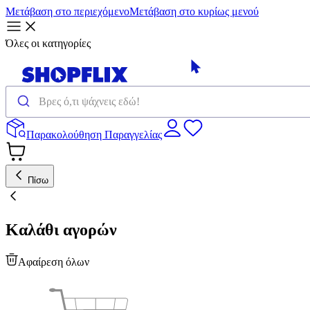
Μετάβαση στο περιεχόμενο
Μετάβαση στο κυρίως μενού
Όλες οι κατηγορίες
Παρακολούθηση Παραγγελίας
Πίσω
Καλάθι αγορών
Αφαίρεση όλων