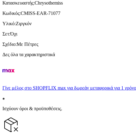
Κατασκευαστής
:
Chrysothemiss
Κωδικός
:
CMISS-EAR-71077
Υλικό
:
Ζιργκόν
Σετ
:
Όχι
Σχέδιο
:
Με Πέτρες
Δες όλα τα χαρακτηριστικά
Γίνε μέλος στο SHOPFLIX max για δωρεάν μεταφορικά για 1 χρόνο
Ισχύουν όροι & προϋποθέσεις.