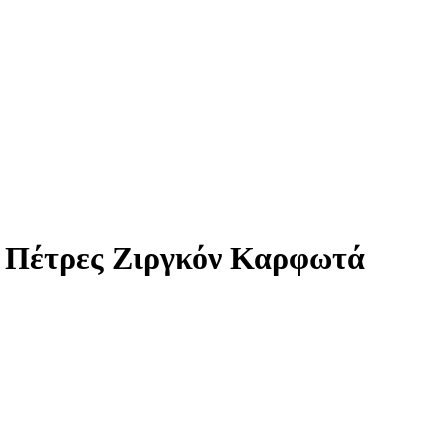
με Πέτρες Ζιργκόν Καρφωτά