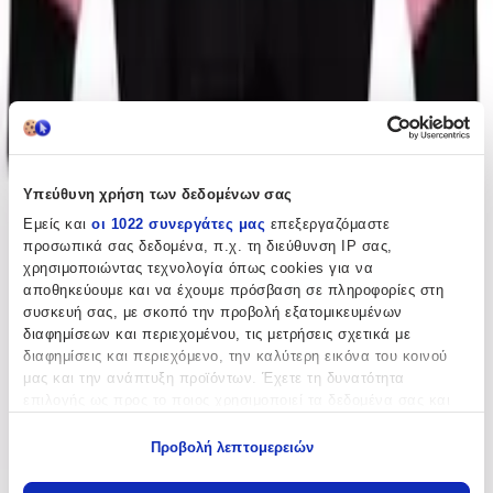
Κορίτσι
Χρώμα
:
Μαύρο
Έξτρα Χαρακτηριστικά
Εποχή
:
Υπεύθυνη χρήση των δεδομένων σας
Εμείς και
οι 1022 συνεργάτες μας
επεξεργαζόμαστε
Χειμερινό
προσωπικά σας δεδομένα, π.χ. τη διεύθυνση IP σας,
Κοστούμι
:
χρησιμοποιώντας τεχνολογία όπως cookies για να
αποθηκεύουμε και να έχουμε πρόσβαση σε πληροφορίες στη
Όχι
συσκευή σας, με σκοπό την προβολή εξατομικευμένων
διαφημίσεων και περιεχομένου, τις μετρήσεις σχετικά με
Τύπος
:
διαφημίσεις και περιεχόμενο, την καλύτερη εικόνα του κοινού
μας και την ανάπτυξη προϊόντων. Έχετε τη δυνατότητα
με Παντελόνι
επιλογής ως προς το ποιος χρησιμοποιεί τα δεδομένα σας και
για ποιους σκοπούς.
Χαρακτηριστικά
Προβολή λεπτομερειών
Εάν μας επιτρέπετε, θα θέλαμε επίσης:
+
Να συλλέξουμε πληροφορίες σχετικά με τη γεωγραφική