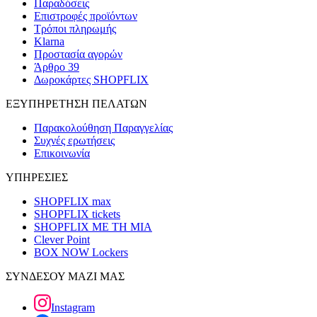
Παραδόσεις
Επιστροφές προϊόντων
Τρόποι πληρωμής
Klarna
Προστασία αγορών
Άρθρο 39
Δωροκάρτες SHOPFLIX
ΕΞΥΠΗΡΕΤΗΣΗ ΠΕΛΑΤΩΝ
Παρακολούθηση Παραγγελίας
Συχνές ερωτήσεις
Επικοινωνία
ΥΠΗΡΕΣΙΕΣ
SHOPFLIX max
SHOPFLIX tickets
SHOPFLIX ΜΕ ΤΗ ΜΙΑ
Clever Point
BOX NOW Lockers
ΣΥΝΔΕΣΟΥ ΜΑΖΙ ΜΑΣ
Instagram