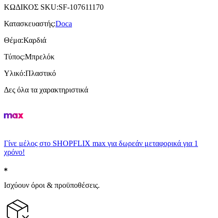
ΚΩΔΙΚΟΣ SKU
:
SF-107611170
Κατασκευαστής
:
Doca
Θέμα
:
Καρδιά
Τύπος
:
Μπρελόκ
Υλικό
:
Πλαστικό
Δες όλα τα χαρακτηριστικά
Γίνε μέλος στο SHOPFLIX max για δωρεάν μεταφορικά για 1
χρόνο!
Ισχύουν όροι & προϋποθέσεις.