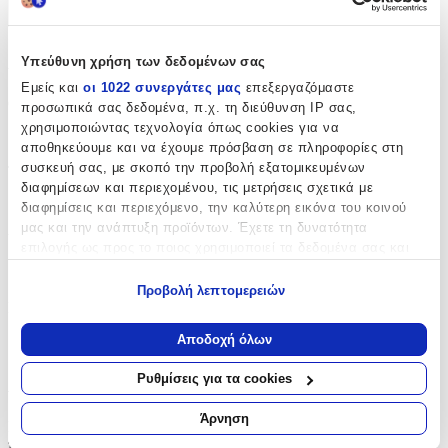
+
Χαρακτηριστικά
Υπεύθυνη χρήση των δεδομένων σας
Εμείς και
οι 1022 συνεργάτες μας
επεξεργαζόμαστε
Θέμα
:
προσωπικά σας δεδομένα, π.χ. τη διεύθυνση IP σας,
χρησιμοποιώντας τεχνολογία όπως cookies για να
Καρδιά
αποθηκεύουμε και να έχουμε πρόσβαση σε πληροφορίες στη
συσκευή σας, με σκοπό την προβολή εξατομικευμένων
Τύπος
:
διαφημίσεων και περιεχομένου, τις μετρήσεις σχετικά με
Μπρελόκ
διαφημίσεις και περιεχόμενο, την καλύτερη εικόνα του κοινού
μας και την ανάπτυξη προϊόντων. Έχετε τη δυνατότητα
Υλικό
:
επιλογής ως προς το ποιος χρησιμοποιεί τα δεδομένα σας και
για ποιους σκοπούς.
Πλαστικό
Προβολή λεπτομερειών
Κατασκευαστής
:
Εάν μας επιτρέπετε, θα θέλαμε επίσης:
Να συλλέξουμε πληροφορίες σχετικά με τη γεωγραφική
Αποδοχή όλων
Doca
σας τοποθεσία, οι οποίες μπορεί να είναι ακριβείς σε
απόσταση μερικών μέτρων
Αξιολογήσεις
Ρυθμίσεις για τα cookies
Να αναγνωρίσουμε τη συσκευή σας σαρώνοντας ενεργά
για συγκεκριμένα χαρακτηριστικά (δακτυλικό αποτύπωμα)
Άρνηση
Προς το παρόν δεν υπάρχουν άλλες αξιολογήσεις. Όταν
Μάθετε περισσότερα σχετικά με τον τρόπο επεξεργασίας των
προστεθούν, θα εμφανιστούν εδώ.