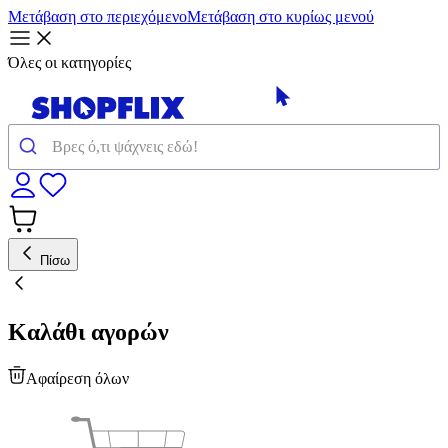
Μετάβαση στο περιεχόμενο
Μετάβαση στο κυρίως μενού
Όλες οι κατηγορίες
Πίσω
Καλάθι αγορών
Αφαίρεση όλων