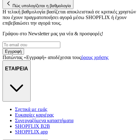
Πώς υπολογίζεται η βαθμολογία
Η τελική βαθμολογία βασίζεται αποκλειστικά σε κριτικές χρηστών
που έχουν πραγματοποιήσει αγορά μέσω SHOPFLIX ή έχουν
επιβεβαιώσει την αγορά τους.
Γράψου στο Νewsletter μας για νέα & προσφορές!
Εγγραφή
Πατώντας «Εγγραφή» αποδέχεσαι τους
όρους χρήσης
ΕΤΑΙΡΕΙΑ
Σχετικά με εμάς
Ευκαιρίες καριέρας
Συνεργαζόμενα καταστήματα
SHOPFLIX B2B
SHOPFLIX app