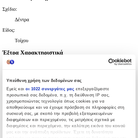
Σχέδιο
:
Δέντρα
Είδος
:
Τοίχου
Έξτρα Χαρακτηριστικά
Αφρώδες
:
Όχι
Υπεύθυνη χρήση των δεδομένων σας
Βινυλίου
:
Εμείς και
οι 1022 συνεργάτες μας
επεξεργαζόμαστε
προσωπικά σας δεδομένα, π.χ. τη διεύθυνση IP σας,
Όχι
χρησιμοποιώντας τεχνολογία όπως cookies για να
Μπορντούρα
:
αποθηκεύουμε και να έχουμε πρόσβαση σε πληροφορίες στη
συσκευή σας, με σκοπό την προβολή εξατομικευμένων
Όχι
διαφημίσεων και περιεχομένου, τις μετρήσεις σχετικά με
διαφημίσεις και περιεχόμενο, την καλύτερη εικόνα του κοινού
Φωσφοριζέ
:
μας και την ανάπτυξη προϊόντων. Έχετε τη δυνατότητα
Όχι