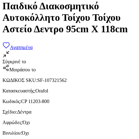
Παιδικό Διακοσμητικό
Αυτοκόλλητο Τοίχου Τοίχου
Αστείο Δεντρο 95cm X 118cm
Αγαπημένα
Σύγκρινέ το
Μοιράσου το
ΚΩΔΙΚΟΣ SKU
:
SF-107321562
Κατασκευαστής
:
Orafol
Κωδικός
:
CP 11203-800
Σχέδιο
:
Δέντρα
Αφρώδες
:
Όχι
Βινυλίου
:
Όχι