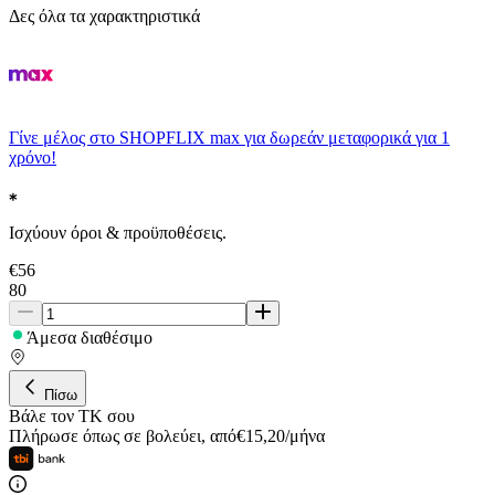
Δες όλα τα χαρακτηριστικά
Γίνε μέλος στο SHOPFLIX max για δωρεάν μεταφορικά για 1
χρόνο!
Ισχύουν όροι & προϋποθέσεις.
€
56
80
Άμεσα διαθέσιμο
Πίσω
Βάλε τον ΤΚ σου
Πλήρωσε όπως σε βολεύει
,
από
€
15,20
/
μήνα