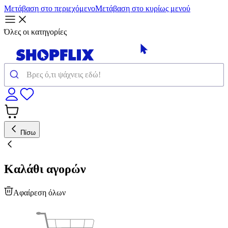
Μετάβαση στο περιεχόμενο
Μετάβαση στο κυρίως μενού
Όλες οι κατηγορίες
Πίσω
Καλάθι αγορών
Αφαίρεση όλων