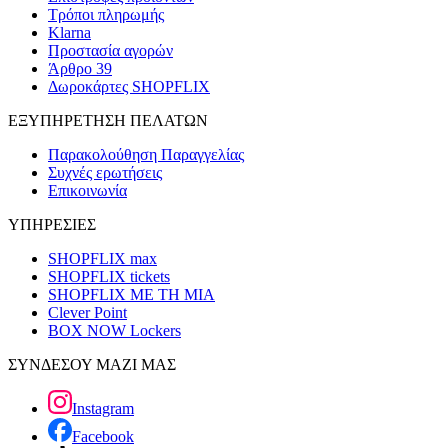
Τρόποι πληρωμής
Klarna
Προστασία αγορών
Άρθρο 39
Δωροκάρτες SHOPFLIX
ΕΞΥΠΗΡΕΤΗΣΗ ΠΕΛΑΤΩΝ
Παρακολούθηση Παραγγελίας
Συχνές ερωτήσεις
Επικοινωνία
ΥΠΗΡΕΣΙΕΣ
SHOPFLIX max
SHOPFLIX tickets
SHOPFLIX ΜΕ ΤΗ ΜΙΑ
Clever Point
BOX NOW Lockers
ΣΥΝΔΕΣΟΥ ΜΑΖΙ ΜΑΣ
Instagram
Facebook