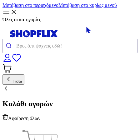
Μετάβαση στο περιεχόμενο
Μετάβαση στο κυρίως μενού
Όλες οι κατηγορίες
Πίσω
Καλάθι αγορών
Αφαίρεση όλων