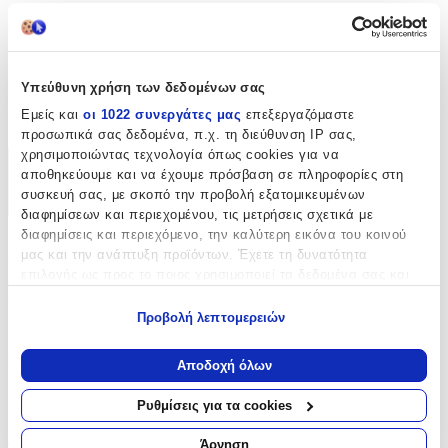
Κατασκευαστής
:
Marbet
Είδος
:
Υπεύθυνη χρήση των δεδομένων σας
Εμείς και
οι 1022 συνεργάτες μας
επεξεργαζόμαστε
Μπαλώματα
προσωπικά σας δεδομένα, π.χ. τη διεύθυνση IP σας,
χρησιμοποιώντας τεχνολογία όπως cookies για να
Χαρακτηριστικά
αποθηκεύουμε και να έχουμε πρόσβαση σε πληροφορίες στη
συσκευή σας, με σκοπό την προβολή εξατομικευμένων
+
διαφημίσεων και περιεχομένου, τις μετρήσεις σχετικά με
διαφημίσεις και περιεχόμενο, την καλύτερη εικόνα του κοινού
Χαρακτηριστικά
μας και την ανάπτυξη προϊόντων. Έχετε τη δυνατότητα
επιλογής ως προς το ποιος χρησιμοποιεί τα δεδομένα σας και
Κατασκευαστής
:
για ποιους σκοπούς.
Προβολή λεπτομερειών
Marbet
Εάν μας επιτρέπετε, θα θέλαμε επίσης:
Να συλλέξουμε πληροφορίες σχετικά με τη γεωγραφική
Είδος
:
Αποδοχή όλων
σας τοποθεσία, οι οποίες μπορεί να είναι ακριβείς σε
Μπαλώματα
απόσταση μερικών μέτρων
Ρυθμίσεις για τα cookies
Να αναγνωρίσουμε τη συσκευή σας σαρώνοντας ενεργά
Αξιολογήσεις
για συγκεκριμένα χαρακτηριστικά (δακτυλικό αποτύπωμα)
Άρνηση