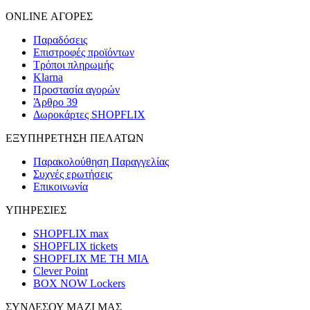
ONLINE ΑΓΟΡΕΣ
Παραδόσεις
Επιστροφές προϊόντων
Τρόποι πληρωμής
Klarna
Προστασία αγορών
Άρθρο 39
Δωροκάρτες SHOPFLIX
ΕΞΥΠΗΡΕΤΗΣΗ ΠΕΛΑΤΩΝ
Παρακολούθηση Παραγγελίας
Συχνές ερωτήσεις
Επικοινωνία
ΥΠΗΡΕΣΙΕΣ
SHOPFLIX max
SHOPFLIX tickets
SHOPFLIX ΜΕ ΤΗ ΜΙΑ
Clever Point
BOX NOW Lockers
ΣΥΝΔΕΣΟΥ ΜΑΖΙ ΜΑΣ