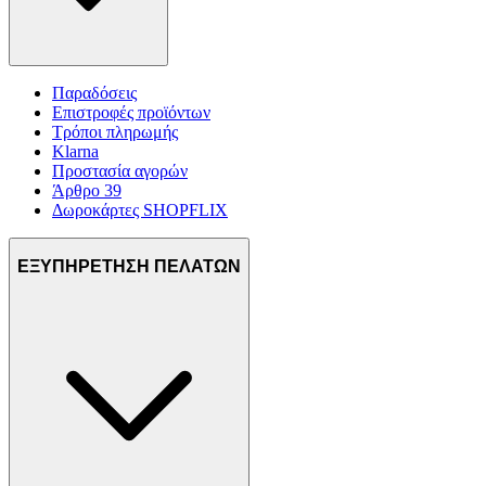
Παραδόσεις
Επιστροφές προϊόντων
Τρόποι πληρωμής
Klarna
Προστασία αγορών
Άρθρο 39
Δωροκάρτες SHOPFLIX
ΕΞΥΠΗΡΕΤΗΣΗ ΠΕΛΑΤΩΝ