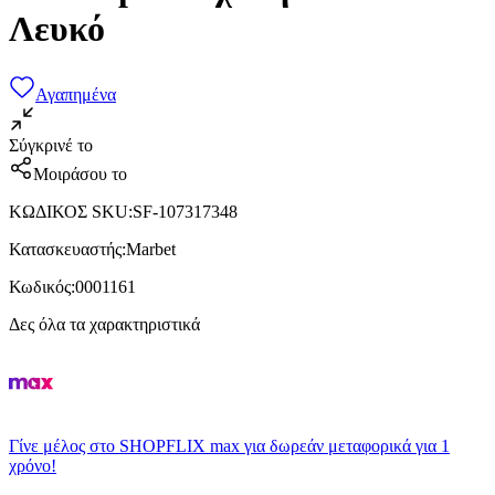
Λευκό
Αγαπημένα
Σύγκρινέ το
Μοιράσου το
ΚΩΔΙΚΟΣ SKU
:
SF-107317348
Κατασκευαστής
:
Marbet
Κωδικός
:
0001161
Δες όλα τα χαρακτηριστικά
Γίνε μέλος στο SHOPFLIX max για δωρεάν μεταφορικά για 1
χρόνο!