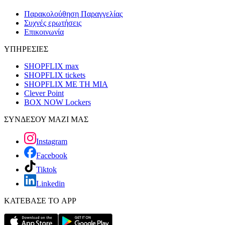
Παρακολούθηση Παραγγελίας
Συχνές ερωτήσεις
Επικοινωνία
ΥΠΗΡΕΣΙΕΣ
SHOPFLIX max
SHOPFLIX tickets
SHOPFLIX ΜΕ ΤΗ ΜΙΑ
Clever Point
BOX NOW Lockers
ΣΥΝΔΕΣΟΥ ΜΑΖΙ ΜΑΣ
Instagram
Facebook
Tiktok
Linkedin
ΚΑΤΕΒΑΣΕ ΤΟ APP