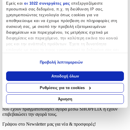
Εμείς και
οι 1022 συνεργάτες μας
επεξεργαζόμαστε
προσωπικά σας δεδομένα, π.χ. τη διεύθυνση IP σας,
Χαρακτηριστικά
χρησιμοποιώντας τεχνολογία όπως cookies για να
+
αποθηκεύουμε και να έχουμε πρόσβαση σε πληροφορίες στη
συσκευή σας, με σκοπό την προβολή εξατομικευμένων
Χαρακτηριστικά
διαφημίσεων και περιεχομένου, τις μετρήσεις σχετικά με
διαφημίσεις και περιεχόμενο, την καλύτερη εικόνα του κοινού
μας και την ανάπτυξη προϊόντων. Έχετε τη δυνατότητα
Κατασκευαστής
:
επιλογής ως προς το ποιος χρησιμοποιεί τα δεδομένα σας και
Marbet
για ποιους σκοπούς.
Προβολή λεπτομερειών
Αξιολογήσεις
Εάν μας επιτρέπετε, θα θέλαμε επίσης:
Να συλλέξουμε πληροφορίες σχετικά με τη γεωγραφική
Αποδοχή όλων
Προς το παρόν δεν υπάρχουν άλλες αξιολογήσεις. Όταν
σας τοποθεσία, οι οποίες μπορεί να είναι ακριβείς σε
προστεθούν, θα εμφανιστούν εδώ.
απόσταση μερικών μέτρων
Ρυθμίσεις για τα cookies
Να αναγνωρίσουμε τη συσκευή σας σαρώνοντας ενεργά
για συγκεκριμένα χαρακτηριστικά (δακτυλικό αποτύπωμα)
Πώς υπολογίζεται η βαθμολογία
Άρνηση
Η τελική βαθμολογία βασίζεται αποκλειστικά σε κριτικές χρηστών
Μάθετε περισσότερα σχετικά με τον τρόπο επεξεργασίας των
που έχουν πραγματοποιήσει αγορά μέσω SHOPFLIX ή έχουν
προσωπικών σας δεδομένων και καθορίστε τις προτιμήσεις σας
επιβεβαιώσει την αγορά τους.
στην
ενότητα “Λεπτομέρειες”
. Μπορείτε να αλλάξετε ή να
ανακαλέσετε τη συγκατάθεσή σας ανά πάσα στιγμή από τη
Γράψου στο Νewsletter μας για νέα & προσφορές!
Δήλωση Cookies.