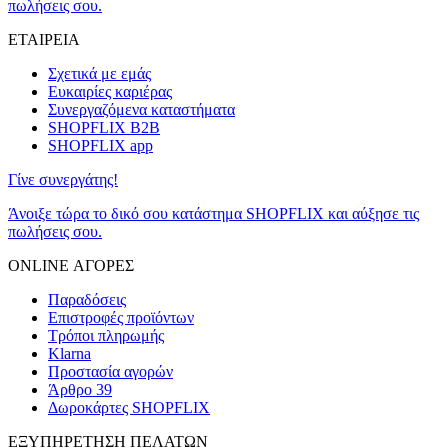
πωλήσεις σου.
ΕΤΑΙΡΕΙΑ
Σχετικά με εμάς
Ευκαιρίες καριέρας
Συνεργαζόμενα καταστήματα
SHOPFLIX B2B
SHOPFLIX app
Γίνε συνεργάτης!
Άνοιξε τώρα το δικό σου κατάστημα SHOPFLIX και αύξησε τις
πωλήσεις σου.
ONLINE ΑΓΟΡΕΣ
Παραδόσεις
Επιστροφές προϊόντων
Τρόποι πληρωμής
Klarna
Προστασία αγορών
Άρθρο 39
Δωροκάρτες SHOPFLIX
ΕΞΥΠΗΡΕΤΗΣΗ ΠΕΛΑΤΩΝ