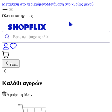
Μετάβαση στο περιεχόμενο
Μετάβαση στο κυρίως μενού
Όλες οι κατηγορίες
Πίσω
Καλάθι αγορών
Αφαίρεση όλων