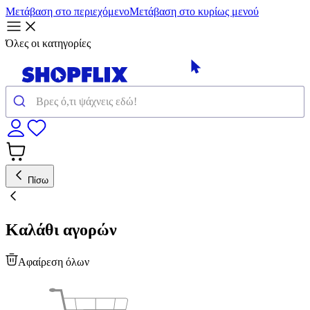
Μετάβαση στο περιεχόμενο
Μετάβαση στο κυρίως μενού
Όλες οι κατηγορίες
Πίσω
Καλάθι αγορών
Αφαίρεση όλων