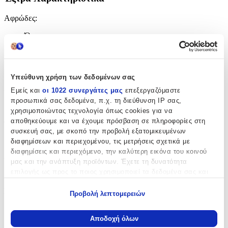
Αφρώδες
:
Όχι
Βινυλίου
:
Όχι
Υπεύθυνη χρήση των δεδομένων σας
Μπορντούρα
:
Εμείς και
οι 1022 συνεργάτες μας
επεξεργαζόμαστε
προσωπικά σας δεδομένα, π.χ. τη διεύθυνση IP σας,
Όχι
χρησιμοποιώντας τεχνολογία όπως cookies για να
αποθηκεύουμε και να έχουμε πρόσβαση σε πληροφορίες στη
Φωσφοριζέ
:
συσκευή σας, με σκοπό την προβολή εξατομικευμένων
Όχι
διαφημίσεων και περιεχομένου, τις μετρήσεις σχετικά με
διαφημίσεις και περιεχόμενο, την καλύτερη εικόνα του κοινού
3D
:
μας και την ανάπτυξη προϊόντων. Έχετε τη δυνατότητα
επιλογής ως προς το ποιος χρησιμοποιεί τα δεδομένα σας και
Όχι
για ποιους σκοπούς.
Μήκος
:
Προβολή λεπτομερειών
Εάν μας επιτρέπετε, θα θέλαμε επίσης:
50
Να συλλέξουμε πληροφορίες σχετικά με τη γεωγραφική
Αποδοχή όλων
σας τοποθεσία, οι οποίες μπορεί να είναι ακριβείς σε
cm