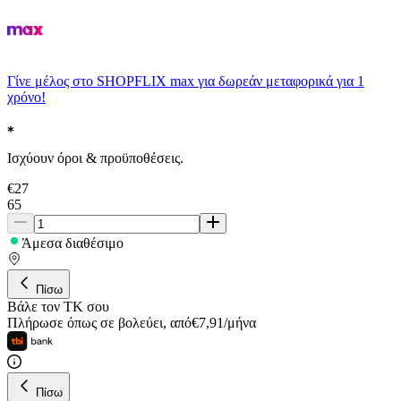
Γίνε μέλος στο SHOPFLIX max για δωρεάν μεταφορικά για 1
χρόνο!
Ισχύουν όροι & προϋποθέσεις.
€
27
65
Άμεσα διαθέσιμο
Πίσω
Βάλε τον ΤΚ σου
Πλήρωσε όπως σε βολεύει
,
από
€
7,91
/
μήνα
Πίσω