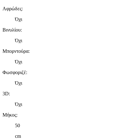
δικτύωσης, διαφημίσεων και ανάλυσης.
Αφρώδες
:
Όχι
Βινυλίου
:
Όχι
Μπορντούρα
:
Όχι
Φωσφοριζέ
:
Όχι
3D
:
Όχι
Μήκος
:
50
cm