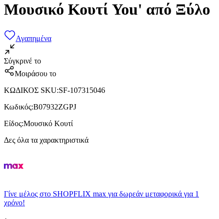
Μουσικό Κουτί You' από Ξύλο
Αγαπημένα
Σύγκρινέ το
Μοιράσου το
ΚΩΔΙΚΟΣ SKU
:
SF-107315046
Κωδικός
:
‎B07932ZGPJ
Είδος
:
Μουσικό Κουτί
Δες όλα τα χαρακτηριστικά
Γίνε μέλος στο SHOPFLIX max για δωρεάν μεταφορικά για 1
χρόνο!