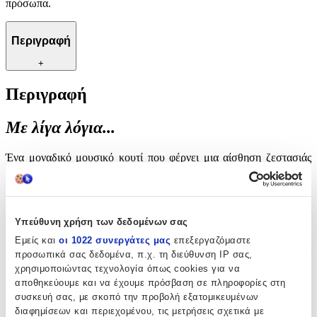
πρόσωπα.
Περιγραφή
+
Περιγραφή
Με λίγα λόγια...
Ένα μοναδικό μουσικό κουτί που φέρνει μια αίσθηση ζεστασιάς
και φυσικής ομορφιάς στο παιδικό δωμάτιο, κατασκευασμένο εξ
ολοκλήρου από ποιοτικό ξύλο. Η διακριτική του αισθητική
ταιριάζει απόλυτα σε κάθε χώρο, δημιουργώντας μια ατμόσφαιρα
ηρεμίας και μαγείας. Ιδανικό για να συνοδεύει τις ήσυχες στιγμές
των παιδιών, αυτό το κουτί προσφέρει ανάλαφρες μελωδίες που
Υπεύθυνη χρήση των δεδομένων σας
χαλαρώνουν και γαληνεύουν. Ένα υπέροχο διακοσμητικό στοιχείο,
Εμείς και
οι 1022 συνεργάτες μας
επεξεργαζόμαστε
που συνδυάζει την πρακτικότητα με την παιδική φαντασία και
προσωπικά σας δεδομένα, π.χ. τη διεύθυνση IP σας,
εκφράζει με τρυφερό τρόπο τη φροντίδα προς τα αγαπημένα
χρησιμοποιώντας τεχνολογία όπως cookies για να
πρόσωπα.
αποθηκεύουμε και να έχουμε πρόσβαση σε πληροφορίες στη
συσκευή σας, με σκοπό την προβολή εξατομικευμένων
Χαρακτηριστικά
διαφημίσεων και περιεχομένου, τις μετρήσεις σχετικά με