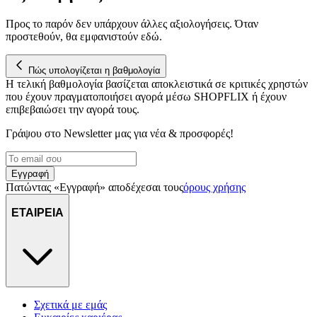
διεύθυνση IP σας, χρησιμοποιώντας τεχνολογία όπως cookies
για να αποθηκεύουμε και να έχουμε πρόσβαση σε πληροφορίες
Προς το παρόν δεν υπάρχουν άλλες αξιολογήσεις. Όταν
στη συσκευή σας, με σκοπό την προβολή εξατομικευμένων
προστεθούν, θα εμφανιστούν εδώ.
διαφημίσεων και περιεχομένου, τις μετρήσεις σχετικά με
διαφημίσεις και περιεχόμενο, την καλύτερη εικόνα του κοινού
Πώς υπολογίζεται η βαθμολογία
μας και την ανάπτυξη προϊόντων. Επίσης, κοινοποιούμε
Η τελική βαθμολογία βασίζεται αποκλειστικά σε κριτικές χρηστών
πληροφορίες σχετικά με την από μέρους σας χρήση της
που έχουν πραγματοποιήσει αγορά μέσω SHOPFLIX ή έχουν
τοποθεσίας μας στους συνεργάτες μέσων κοινωνικής
επιβεβαιώσει την αγορά τους.
δικτύωσης, διαφημίσεων και ανάλυσης.
Γράψου στο Νewsletter μας για νέα & προσφορές!
Εγγραφή
Πατώντας «Εγγραφή» αποδέχεσαι τους
όρους χρήσης
ΕΤΑΙΡΕΙΑ
Σχετικά με εμάς