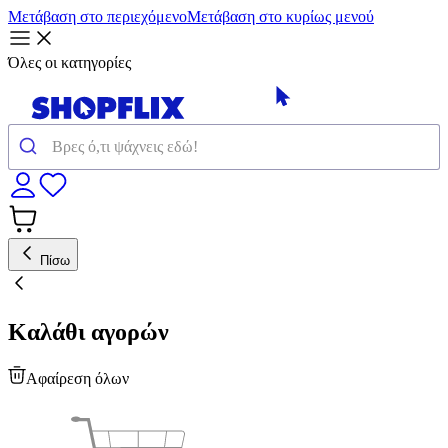
Μετάβαση στο περιεχόμενο
Μετάβαση στο κυρίως μενού
Όλες οι κατηγορίες
Πίσω
Καλάθι αγορών
Αφαίρεση όλων