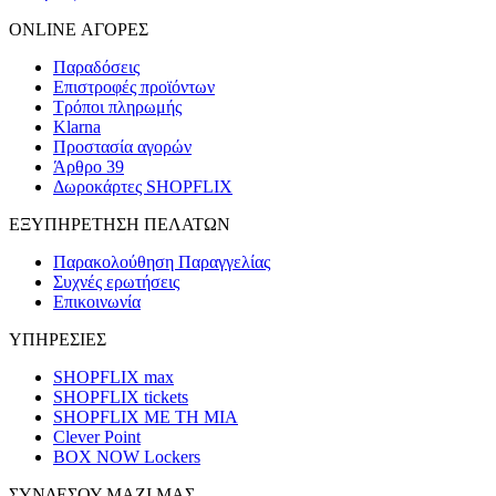
ONLINE ΑΓΟΡΕΣ
Παραδόσεις
Επιστροφές προϊόντων
Τρόποι πληρωμής
Klarna
Προστασία αγορών
Άρθρο 39
Δωροκάρτες SHOPFLIX
ΕΞΥΠΗΡΕΤΗΣΗ ΠΕΛΑΤΩΝ
Παρακολούθηση Παραγγελίας
Συχνές ερωτήσεις
Επικοινωνία
ΥΠΗΡΕΣΙΕΣ
SHOPFLIX max
SHOPFLIX tickets
SHOPFLIX ΜΕ ΤΗ ΜΙΑ
Clever Point
BOX NOW Lockers
ΣΥΝΔΕΣΟΥ ΜΑΖΙ ΜΑΣ