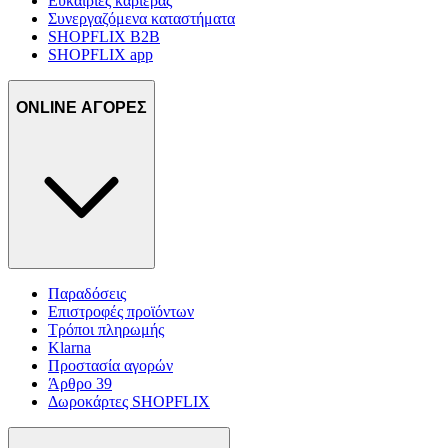
Ευκαιρίες καριέρας
Συνεργαζόμενα καταστήματα
SHOPFLIX B2B
SHOPFLIX app
ONLINE ΑΓΟΡΕΣ
Παραδόσεις
Επιστροφές προϊόντων
Τρόποι πληρωμής
Klarna
Προστασία αγορών
Άρθρο 39
Δωροκάρτες SHOPFLIX