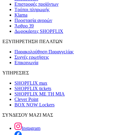
Επιστροφές προϊόντων
Τρόποι πληρωμής
Klarna
Προστασία αγορών
Άρθρο 39
Δωροκάρτες SHOPFLIX
ΕΞΥΠΗΡΕΤΗΣΗ ΠΕΛΑΤΩΝ
Παρακολούθηση Παραγγελίας
Συχνές ερωτήσεις
Επικοινωνία
ΥΠΗΡΕΣΙΕΣ
SHOPFLIX max
SHOPFLIX tickets
SHOPFLIX ΜΕ ΤΗ ΜΙΑ
Clever Point
BOX NOW Lockers
ΣΥΝΔΕΣΟΥ ΜΑΖΙ ΜΑΣ
Instagram