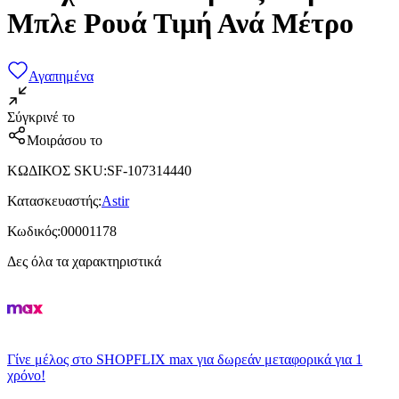
Μπλε Ρουά Τιμή Ανά Μέτρο
Αγαπημένα
Σύγκρινέ το
Μοιράσου το
ΚΩΔΙΚΟΣ SKU
:
SF-107314440
Κατασκευαστής
:
Astir
Κωδικός
:
00001178
Δες όλα τα χαρακτηριστικά
Γίνε μέλος στο SHOPFLIX max για δωρεάν μεταφορικά για 1
χρόνο!