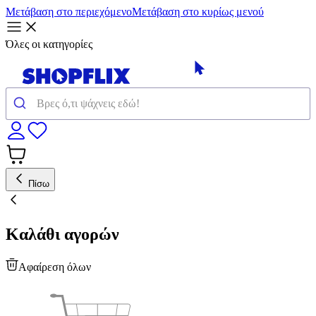
Μετάβαση στο περιεχόμενο
Μετάβαση στο κυρίως μενού
Όλες οι κατηγορίες
Πίσω
Καλάθι αγορών
Αφαίρεση όλων