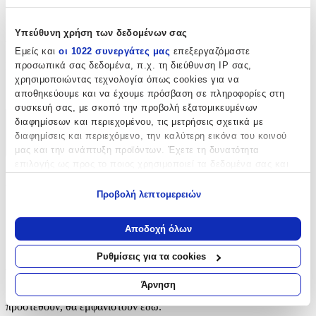
ανανεώσετε ή να τελειοποιήσετε τις δημιουργίες σας.
Χαρακτηριστικά
Υπεύθυνη χρήση των δεδομένων σας
Εμείς και
οι 1022 συνεργάτες μας
επεξεργαζόμαστε
Κατασκευαστής
:
προσωπικά σας δεδομένα, π.χ. τη διεύθυνση IP σας,
χρησιμοποιώντας τεχνολογία όπως cookies για να
Astir
αποθηκεύουμε και να έχουμε πρόσβαση σε πληροφορίες στη
συσκευή σας, με σκοπό την προβολή εξατομικευμένων
διαφημίσεων και περιεχομένου, τις μετρήσεις σχετικά με
Χαρακτηριστικά
διαφημίσεις και περιεχόμενο, την καλύτερη εικόνα του κοινού
+
μας και την ανάπτυξη προϊόντων. Έχετε τη δυνατότητα
επιλογής ως προς το ποιος χρησιμοποιεί τα δεδομένα σας και
Χαρακτηριστικά
για ποιους σκοπούς.
Προβολή λεπτομερειών
Εάν μας επιτρέπετε, θα θέλαμε επίσης:
Κατασκευαστής
:
Να συλλέξουμε πληροφορίες σχετικά με τη γεωγραφική
Αποδοχή όλων
Astir
σας τοποθεσία, οι οποίες μπορεί να είναι ακριβείς σε
απόσταση μερικών μέτρων
Ρυθμίσεις για τα cookies
Αξιολογήσεις
Να αναγνωρίσουμε τη συσκευή σας σαρώνοντας ενεργά
για συγκεκριμένα χαρακτηριστικά (δακτυλικό αποτύπωμα)
Άρνηση
Προς το παρόν δεν υπάρχουν άλλες αξιολογήσεις. Όταν
Μάθετε περισσότερα σχετικά με τον τρόπο επεξεργασίας των
προστεθούν, θα εμφανιστούν εδώ.
προσωπικών σας δεδομένων και καθορίστε τις προτιμήσεις σας