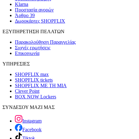
Klarna
Προστασία αγορών
Άρθρο 39
Δωροκάρτες SHOPFLIX
ΕΞΥΠΗΡΕΤΗΣΗ ΠΕΛΑΤΩΝ
Παρακολούθηση Παραγγελίας
Συχνές ερωτήσεις
Επικοινωνία
ΥΠΗΡΕΣΙΕΣ
SHOPFLIX max
SHOPFLIX tickets
SHOPFLIX ΜΕ ΤΗ ΜΙΑ
Clever Point
BOX NOW Lockers
ΣΥΝΔΕΣΟΥ ΜΑΖΙ ΜΑΣ
Instagram
Facebook
Tiktok