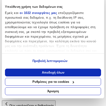
Χαρακτηριστικά
Υπεύθυνη χρήση των δεδομένων σας
Εμείς και
οι 1022 συνεργάτες μας
επεξεργαζόμαστε
Κατασκευαστής
:
προσωπικά σας δεδομένα, π.χ. τη διεύθυνση IP σας,
Marbet
χρησιμοποιώντας τεχνολογία όπως cookies για να
αποθηκεύουμε και να έχουμε πρόσβαση σε πληροφορίες στη
συσκευή σας, με σκοπό την προβολή εξατομικευμένων
Χαρακτηριστικά
διαφημίσεων και περιεχομένου, τις μετρήσεις σχετικά με
διαφημίσεις και περιεχόμενο, την καλύτερη εικόνα του κοινού
+
μας και την ανάπτυξη προϊόντων. Έχετε τη δυνατότητα
Χαρακτηριστικά
επιλογής ως προς το ποιος χρησιμοποιεί τα δεδομένα σας και
για ποιους σκοπούς.
Προβολή λεπτομερειών
Κατασκευαστής
:
Εάν μας επιτρέπετε, θα θέλαμε επίσης:
Marbet
Να συλλέξουμε πληροφορίες σχετικά με τη γεωγραφική
Αποδοχή όλων
σας τοποθεσία, οι οποίες μπορεί να είναι ακριβείς σε
Αξιολογήσεις
απόσταση μερικών μέτρων
Ρυθμίσεις για τα cookies
Να αναγνωρίσουμε τη συσκευή σας σαρώνοντας ενεργά
για συγκεκριμένα χαρακτηριστικά (δακτυλικό αποτύπωμα)
Προς το παρόν δεν υπάρχουν άλλες αξιολογήσεις. Όταν
Άρνηση
προστεθούν, θα εμφανιστούν εδώ.
Μάθετε περισσότερα σχετικά με τον τρόπο επεξεργασίας των
προσωπικών σας δεδομένων και καθορίστε τις προτιμήσεις σας
στην
ενότητα “Λεπτομέρειες”
. Μπορείτε να αλλάξετε ή να
Πώς υπολογίζεται η βαθμολογία