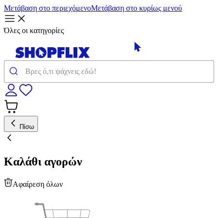
Μετάβαση στο περιεχόμενο
Μετάβαση στο κυρίως μενού
Όλες οι κατηγορίες
Πίσω
Καλάθι αγορών
Αφαίρεση όλων