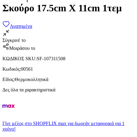
Σκούρο 17.5cm X 11cm 1τεμ
Αγαπημένα
Σύγκρινέ το
Μοιράσου το
ΚΩΔΙΚΟΣ SKU
:
SF-107311508
Κωδικός
:
00561
Είδος
:
Θερμοκολλητικά
Δες όλα τα χαρακτηριστικά
Γίνε μέλος στο SHOPFLIX max για δωρεάν μεταφορικά για 1
χρόνο!