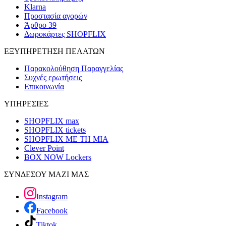
Klarna
Προστασία αγορών
Άρθρο 39
Δωροκάρτες SHOPFLIX
ΕΞΥΠΗΡΕΤΗΣΗ ΠΕΛΑΤΩΝ
Παρακολούθηση Παραγγελίας
Συχνές ερωτήσεις
Επικοινωνία
ΥΠΗΡΕΣΙΕΣ
SHOPFLIX max
SHOPFLIX tickets
SHOPFLIX ΜΕ ΤΗ ΜΙΑ
Clever Point
BOX NOW Lockers
ΣΥΝΔΕΣΟΥ ΜΑΖΙ ΜΑΣ
Instagram
Facebook
Tiktok