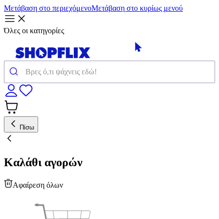
Μετάβαση στο περιεχόμενο
Μετάβαση στο κυρίως μενού
Όλες οι κατηγορίες
Πίσω
Καλάθι αγορών
Αφαίρεση όλων