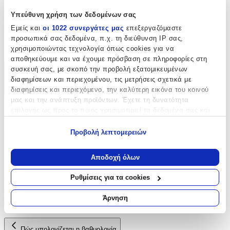
Χαρακτηριστικά
Υπεύθυνη χρήση των δεδομένων σας
Εμείς και
οι 1022 συνεργάτες μας
επεξεργαζόμαστε
Είδος
:
προσωπικά σας δεδομένα, π.χ. τη διεύθυνση IP σας,
Θερμοκολλητικά
χρησιμοποιώντας τεχνολογία όπως cookies για να
αποθηκεύουμε και να έχουμε πρόσβαση σε πληροφορίες στη
συσκευή σας, με σκοπό την προβολή εξατομικευμένων
Χαρακτηριστικά
διαφημίσεων και περιεχομένου, τις μετρήσεις σχετικά με
διαφημίσεις και περιεχόμενο, την καλύτερη εικόνα του κοινού
+
μας και την ανάπτυξη προϊόντων. Έχετε τη δυνατότητα
Χαρακτηριστικά
επιλογής ως προς το ποιος χρησιμοποιεί τα δεδομένα σας και
για ποιους σκοπούς.
Προβολή λεπτομερειών
Είδος
:
Εάν μας επιτρέπετε, θα θέλαμε επίσης:
Θερμοκολλητικά
Να συλλέξουμε πληροφορίες σχετικά με τη γεωγραφική
Αποδοχή όλων
σας τοποθεσία, οι οποίες μπορεί να είναι ακριβείς σε
Αξιολογήσεις
απόσταση μερικών μέτρων
Ρυθμίσεις για τα cookies
Να αναγνωρίσουμε τη συσκευή σας σαρώνοντας ενεργά
για συγκεκριμένα χαρακτηριστικά (δακτυλικό αποτύπωμα)
Προς το παρόν δεν υπάρχουν άλλες αξιολογήσεις. Όταν
Άρνηση
προστεθούν, θα εμφανιστούν εδώ.
Μάθετε περισσότερα σχετικά με τον τρόπο επεξεργασίας των
προσωπικών σας δεδομένων και καθορίστε τις προτιμήσεις σας
στην
ενότητα “Λεπτομέρειες”
. Μπορείτε να αλλάξετε ή να
Πώς υπολογίζεται η βαθμολογία