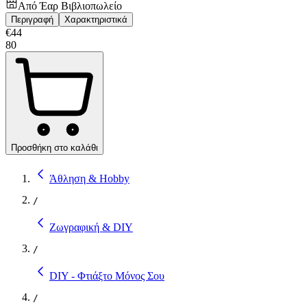
Από
Έαρ Βιβλιοπωλείο
Περιγραφή
Χαρακτηριστικά
€
44
80
Προσθήκη στο καλάθι
Άθληση & Hobby
/
Ζωγραφική & DIY
/
DIY - Φτιάξτο Μόνος Σου
/