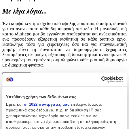
Με λίγα λόγια...
Ένα κομψό κεντητό σχέδιο από υψηλής ποιότητας ύφασμα, ιδανικό
για να ανανεώσετε κάθε δημιουργική σας ιδέα. Η μοναδική υφή
και το ιδιαίτερο μοτίβο εγγυώνται σταθερότητα και ανθεκτικότητα,
ενώ προσφέρουν εξαιρετική αισθητική σε κάθε ραπτικό έργο.
Κατάλληλο τόσο για χειροτεχνίες όσο και για επαγγελματική
χρήση, δίνει τη δυνατότητα να δημιουργήσετε ξεχωριστές
λεπτομέρειες σε ρούχα, αξεσουάρ ή διακοσμητικά αντικείμενα. Η
προσεγμένη του εμφάνιση συμπληρώνει κάθε ραπτική δημιουργία
με διακριτική φινέτσα.
Περιγραφή
+
Υπεύθυνη χρήση των δεδομένων σας
Περιγραφή
Εμείς και
οι 1022 συνεργάτες μας
επεξεργαζόμαστε
προσωπικά σας δεδομένα, π.χ. τη διεύθυνση IP σας,
Με λίγα λόγια...
χρησιμοποιώντας τεχνολογία όπως cookies για να
αποθηκεύουμε και να έχουμε πρόσβαση σε πληροφορίες στη
συσκευή σας, με σκοπό την προβολή εξατομικευμένων
Ένα κομψό κεντητό σχέδιο από υψηλής ποιότητας ύφασμα, ιδανικό