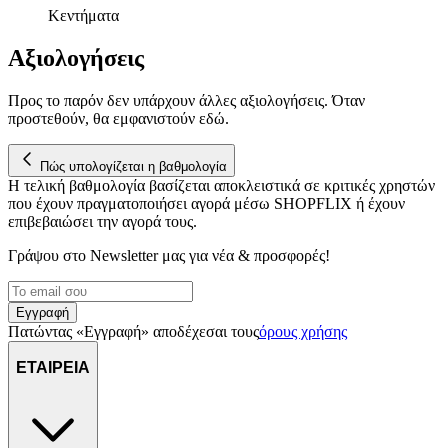
μας επεξεργαζόμαστε προσωπικά σας δεδομένα, π.χ. τη
Κεντήματα
διεύθυνση IP σας, χρησιμοποιώντας τεχνολογία όπως cookies
Αξιολογήσεις
για να αποθηκεύουμε και να έχουμε πρόσβαση σε πληροφορίες
στη συσκευή σας, με σκοπό την προβολή εξατομικευμένων
διαφημίσεων και περιεχομένου, τις μετρήσεις σχετικά με
Προς το παρόν δεν υπάρχουν άλλες αξιολογήσεις. Όταν
διαφημίσεις και περιεχόμενο, την καλύτερη εικόνα του κοινού
προστεθούν, θα εμφανιστούν εδώ.
μας και την ανάπτυξη προϊόντων. Επίσης, κοινοποιούμε
πληροφορίες σχετικά με την από μέρους σας χρήση της
Πώς υπολογίζεται η βαθμολογία
τοποθεσίας μας στους συνεργάτες μέσων κοινωνικής
Η τελική βαθμολογία βασίζεται αποκλειστικά σε κριτικές χρηστών
δικτύωσης, διαφημίσεων και ανάλυσης.
που έχουν πραγματοποιήσει αγορά μέσω SHOPFLIX ή έχουν
επιβεβαιώσει την αγορά τους.
Γράψου στο Νewsletter μας για νέα & προσφορές!
Εγγραφή
Πατώντας «Εγγραφή» αποδέχεσαι τους
όρους χρήσης
ΕΤΑΙΡΕΙΑ