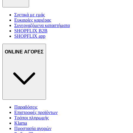
Σχετικά με εμάς
Ευκαιρίες καριέρας
Συνεργαζόμενα καταστήματα
SHOPFLIX B2B
SHOPFLIX app
ONLINE ΑΓΟΡΕΣ
Παραδόσεις
Επιστροφές προϊόντων
Τρόποι πληρωμής
Klarna
Προστασία αγορών