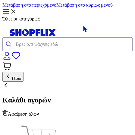
Μετάβαση στο περιεχόμενο
Μετάβαση στο κυρίως μενού
Όλες οι κατηγορίες
Πίσω
Καλάθι αγορών
Αφαίρεση όλων