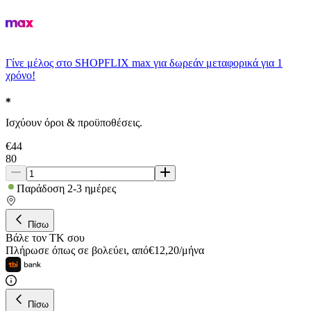
Γίνε μέλος στο SHOPFLIX max για δωρεάν μεταφορικά για 1
χρόνο!
Ισχύουν όροι & προϋποθέσεις.
€
44
80
Παράδοση 2-3 ημέρες
Πίσω
Βάλε τον ΤΚ σου
Πλήρωσε όπως σε βολεύει
,
από
€
12,20
/
μήνα
Πίσω