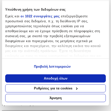
Χαρακτηριστικά
Υπεύθυνη χρήση των δεδομένων σας
+
Εμείς και
οι 1022 συνεργάτες μας
επεξεργαζόμαστε
προσωπικά σας δεδομένα, π.χ. τη διεύθυνση IP σας,
Χαρακτηριστικά
χρησιμοποιώντας τεχνολογία όπως cookies για να
αποθηκεύουμε και να έχουμε πρόσβαση σε πληροφορίες στη
συσκευή σας, με σκοπό την προβολή εξατομικευμένων
Φύλο
:
διαφημίσεων και περιεχομένου, τις μετρήσεις σχετικά με
Unisex
διαφημίσεις και περιεχόμενο, την καλύτερη εικόνα του κοινού
μας και την ανάπτυξη προϊόντων. Έχετε τη δυνατότητα
Χρώμα
:
επιλογής ως προς το ποιος χρησιμοποιεί τα δεδομένα σας και
για ποιους σκοπούς.
Ροζ
Προβολή λεπτομερειών
Κατασκευαστής
:
Εάν μας επιτρέπετε, θα θέλαμε επίσης:
Να συλλέξουμε πληροφορίες σχετικά με τη γεωγραφική
Beauty Home
Αποδοχή όλων
σας τοποθεσία, οι οποίες μπορεί να είναι ακριβείς σε
απόσταση μερικών μέτρων
Αξιολογήσεις
Ρυθμίσεις για τα cookies
Να αναγνωρίσουμε τη συσκευή σας σαρώνοντας ενεργά
για συγκεκριμένα χαρακτηριστικά (δακτυλικό αποτύπωμα)
Άρνηση
Προς το παρόν δεν υπάρχουν άλλες αξιολογήσεις. Όταν
Μάθετε περισσότερα σχετικά με τον τρόπο επεξεργασίας των
προστεθούν, θα εμφανιστούν εδώ.
προσωπικών σας δεδομένων και καθορίστε τις προτιμήσεις σας