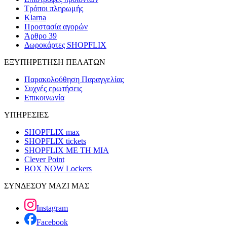
Τρόποι πληρωμής
Klarna
Προστασία αγορών
Άρθρο 39
Δωροκάρτες SHOPFLIX
ΕΞΥΠΗΡΕΤΗΣΗ ΠΕΛΑΤΩΝ
Παρακολούθηση Παραγγελίας
Συχνές ερωτήσεις
Επικοινωνία
ΥΠΗΡΕΣΙΕΣ
SHOPFLIX max
SHOPFLIX tickets
SHOPFLIX ΜΕ ΤΗ ΜΙΑ
Clever Point
BOX NOW Lockers
ΣΥΝΔΕΣΟΥ ΜΑΖΙ ΜΑΣ
Instagram
Facebook