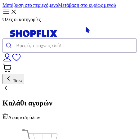
Μετάβαση στο περιεχόμενο
Μετάβαση στο κυρίως μενού
Όλες οι κατηγορίες
Πίσω
Καλάθι αγορών
Αφαίρεση όλων