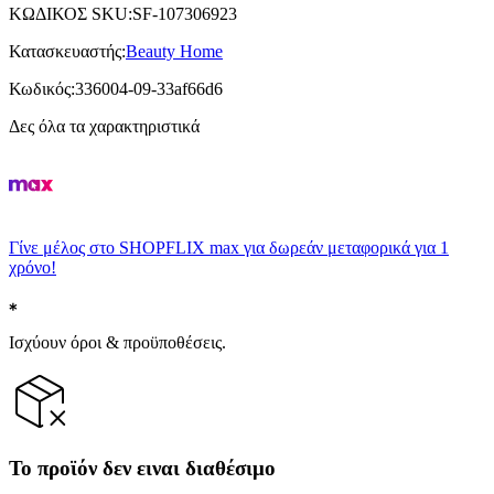
ΚΩΔΙΚΟΣ SKU
:
SF-107306923
Κατασκευαστής
:
Beauty Home
Κωδικός
:
336004-09-33af66d6
Δες όλα τα χαρακτηριστικά
Γίνε μέλος στο SHOPFLIX max για δωρεάν μεταφορικά για 1
χρόνο!
Ισχύουν όροι & προϋποθέσεις.
Το προϊόν δεν ειναι διαθέσιμο