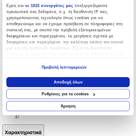
Εμείς και
οι 1022 συνεργάτες μας
επεξεργαζόμαστε
Αγόρι
προσωπικά σας δεδομένα, π.χ. τη διεύθυνση IP σας,
χρησιμοποιώντας τεχνολογία όπως cookies για να
Υλικό
:
αποθηκεύουμε και να έχουμε πρόσβαση σε πληροφορίες στη
συσκευή σας, με σκοπό την προβολή εξατομικευμένων
Ξύλο
διαφημίσεων και περιεχομένου, τις μετρήσεις σχετικά με
Διαστάσεις
διαφημίσεις και περιεχόμενο, την καλύτερη εικόνα του κοινού
μας και την ανάπτυξη προϊόντων. Έχετε τη δυνατότητα
Πλάτος
:
επιλογής ως προς το ποιος χρησιμοποιεί τα δεδομένα σας και
για ποιους σκοπούς.
37
Προβολή λεπτομερειών
Εάν μας επιτρέπετε, θα θέλαμε επίσης:
cm
Να συλλέξουμε πληροφορίες σχετικά με τη γεωγραφική
Μήκος
:
Αποδοχή όλων
σας τοποθεσία, οι οποίες μπορεί να είναι ακριβείς σε
37
απόσταση μερικών μέτρων
Ρυθμίσεις για τα cookies
Να αναγνωρίσουμε τη συσκευή σας σαρώνοντας ενεργά
cm
για συγκεκριμένα χαρακτηριστικά (δακτυλικό αποτύπωμα)
Άρνηση
Ύψος
:
Μάθετε περισσότερα σχετικά με τον τρόπο επεξεργασίας των
37
προσωπικών σας δεδομένων και καθορίστε τις προτιμήσεις σας
στην
ενότητα “Λεπτομέρειες”
. Μπορείτε να αλλάξετε ή να
ανακαλέσετε τη συγκατάθεσή σας ανά πάσα στιγμή από τη
Χαρακτηριστικά
Δήλωση Cookies.