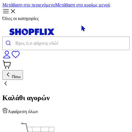
Μετάβαση στο περιεχόμενο
Μετάβαση στο κυρίως μενού
Όλες οι κατηγορίες
Πίσω
Καλάθι αγορών
Αφαίρεση όλων