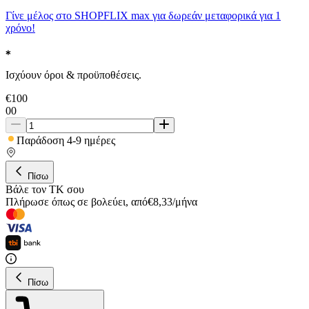
Γίνε μέλος στο SHOPFLIX max για δωρεάν μεταφορικά για 1
χρόνο!
Ισχύουν όροι & προϋποθέσεις.
€
100
00
Παράδοση 4-9 ημέρες
Πίσω
Βάλε τον ΤΚ σου
Πλήρωσε όπως σε βολεύει
,
από
€
8,33
/
μήνα
Πίσω