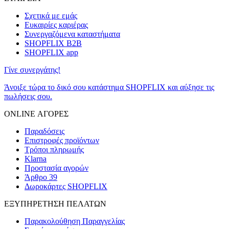
Σχετικά με εμάς
Ευκαιρίες καριέρας
Συνεργαζόμενα καταστήματα
SHOPFLIX B2B
SHOPFLIX app
Γίνε συνεργάτης!
Άνοιξε τώρα το δικό σου κατάστημα SHOPFLIX και αύξησε τις
πωλήσεις σου.
ONLINE ΑΓΟΡΕΣ
Παραδόσεις
Επιστροφές προϊόντων
Τρόποι πληρωμής
Klarna
Προστασία αγορών
Άρθρο 39
Δωροκάρτες SHOPFLIX
ΕΞΥΠΗΡΕΤΗΣΗ ΠΕΛΑΤΩΝ
Παρακολούθηση Παραγγελίας