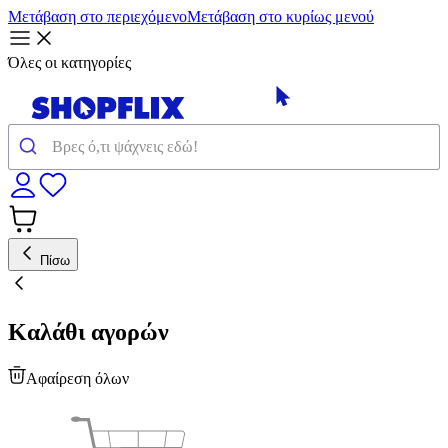
Μετάβαση στο περιεχόμενο
Μετάβαση στο κυρίως μενού
Όλες οι κατηγορίες
Πίσω
Καλάθι αγορών
Αφαίρεση όλων