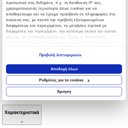
προσωπικά σας δεδομένα, π.χ. τη διεύθυνση IP σας,
χρησιμοποιώντας τεχνολογία όπως cookies για να
Αφρώδες
:
αποθηκεύουμε και να έχουμε πρόσβαση σε πληροφορίες στη
Όχι
συσκευή σας, με σκοπό την προβολή εξατομικευμένων
διαφημίσεων και περιεχομένου, τις μετρήσεις σχετικά με
Βινυλίου
:
διαφημίσεις και περιεχόμενο, την καλύτερη εικόνα του κοινού
μας και την ανάπτυξη προϊόντων. Έχετε τη δυνατότητα
Ναι
επιλογής ως προς το ποιος χρησιμοποιεί τα δεδομένα σας και
για ποιους σκοπούς.
Μπορντούρα
:
Προβολή λεπτομερειών
Όχι
Εάν μας επιτρέπετε, θα θέλαμε επίσης:
Να συλλέξουμε πληροφορίες σχετικά με τη γεωγραφική
Φωσφοριζέ
:
Αποδοχή όλων
σας τοποθεσία, οι οποίες μπορεί να είναι ακριβείς σε
Όχι
απόσταση μερικών μέτρων
Ρυθμίσεις για τα cookies
Να αναγνωρίσουμε τη συσκευή σας σαρώνοντας ενεργά
3D
:
για συγκεκριμένα χαρακτηριστικά (δακτυλικό αποτύπωμα)
Άρνηση
Μάθετε περισσότερα σχετικά με τον τρόπο επεξεργασίας των
Όχι
προσωπικών σας δεδομένων και καθορίστε τις προτιμήσεις σας
στην
ενότητα “Λεπτομέρειες”
. Μπορείτε να αλλάξετε ή να
Χαρακτηριστικά
ανακαλέσετε τη συγκατάθεσή σας ανά πάσα στιγμή από τη
Δήλωση Cookies.
+