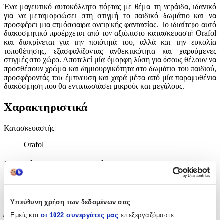
Ένα μαγευτικό αυτοκόλλητο πόρτας με θέμα τη νεράιδα, ιδανικό
για να μεταμορφώσει στη στιγμή το παιδικό δωμάτιο και να
προσφέρει μια ατμόσφαιρα ονειρικής φαντασίας. Το ιδιαίτερο αυτό
διακοσμητικό προέρχεται από τον αξιόπιστο κατασκευαστή Orafol
και διακρίνεται για την ποιότητά του, αλλά και την ευκολία
τοποθέτησης, εξασφαλίζοντας ανθεκτικότητα και χαρούμενες
στιγμές στο χώρο. Αποτελεί μία όμορφη λύση για όσους θέλουν να
προσθέσουν χρώμα και δημιουργικότητα στο δωμάτιο του παιδιού,
προσφέροντάς του έμπνευση και χαρά μέσα από μία παραμυθένια
διακόσμηση που θα εντυπωσιάσει μικρούς και μεγάλους.
Χαρακτηριστικά
Κατασκευαστής
:
Orafol
Βασικά Χαρακτηριστικά
Είδος
:
Πόρτας
Υπεύθυνη χρήση των δεδομένων σας
Εμείς και
οι 1022 συνεργάτες μας
επεξεργαζόμαστε
Έξτρα Χαρακτηριστικά