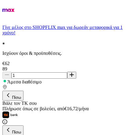
Γίνε μέλος στο SHOPFLIX max για δωρεάν μεταφορικά για 1
χρόνο!
Ισχύουν όροι & προϋποθέσεις.
€
62
89
Άμεσα διαθέσιμο
Πίσω
Βάλε τον ΤΚ σου
Πλήρωσε όπως σε βολεύει
,
από
€
16,72
/
μήνα
Πίσω