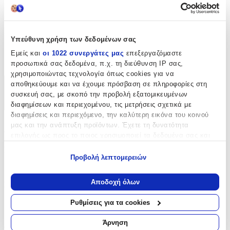
Κατασκευαστής
:
Winchester
Υπεύθυνη χρήση των δεδομένων σας
Είδος
:
Εμείς και
οι 1022 συνεργάτες μας
επεξεργαζόμαστε
Υφασμάτινα Σήματα
προσωπικά σας δεδομένα, π.χ. τη διεύθυνση IP σας,
χρησιμοποιώντας τεχνολογία όπως cookies για να
αποθηκεύουμε και να έχουμε πρόσβαση σε πληροφορίες στη
Χαρακτηριστικά
συσκευή σας, με σκοπό την προβολή εξατομικευμένων
διαφημίσεων και περιεχομένου, τις μετρήσεις σχετικά με
+
διαφημίσεις και περιεχόμενο, την καλύτερη εικόνα του κοινού
μας και την ανάπτυξη προϊόντων. Έχετε τη δυνατότητα
Χαρακτηριστικά
επιλογής ως προς το ποιος χρησιμοποιεί τα δεδομένα σας και
για ποιους σκοπούς.
Κατασκευαστής
:
Προβολή λεπτομερειών
Εάν μας επιτρέπετε, θα θέλαμε επίσης:
Winchester
Να συλλέξουμε πληροφορίες σχετικά με τη γεωγραφική
Αποδοχή όλων
Είδος
:
σας τοποθεσία, οι οποίες μπορεί να είναι ακριβείς σε
απόσταση μερικών μέτρων
Υφασμάτινα Σήματα
Ρυθμίσεις για τα cookies
Να αναγνωρίσουμε τη συσκευή σας σαρώνοντας ενεργά
για συγκεκριμένα χαρακτηριστικά (δακτυλικό αποτύπωμα)
Αξιολογήσεις
Άρνηση