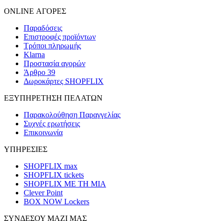
ONLINE ΑΓΟΡΕΣ
Παραδόσεις
Επιστροφές προϊόντων
Τρόποι πληρωμής
Klarna
Προστασία αγορών
Άρθρο 39
Δωροκάρτες SHOPFLIX
ΕΞΥΠΗΡΕΤΗΣΗ ΠΕΛΑΤΩΝ
Παρακολούθηση Παραγγελίας
Συχνές ερωτήσεις
Επικοινωνία
ΥΠΗΡΕΣΙΕΣ
SHOPFLIX max
SHOPFLIX tickets
SHOPFLIX ΜΕ ΤΗ ΜΙΑ
Clever Point
BOX NOW Lockers
ΣΥΝΔΕΣΟΥ ΜΑΖΙ ΜΑΣ