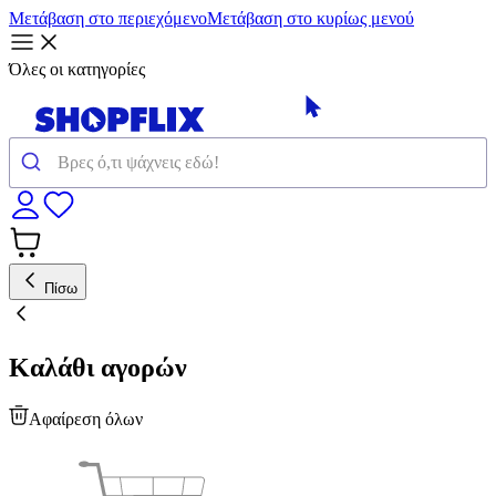
Μετάβαση στο περιεχόμενο
Μετάβαση στο κυρίως μενού
Όλες οι κατηγορίες
Πίσω
Καλάθι αγορών
Αφαίρεση όλων