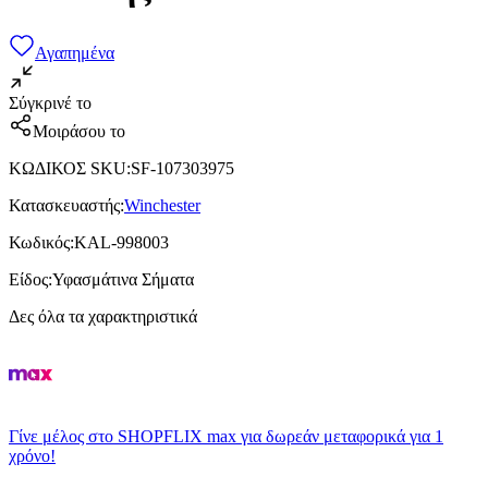
Αγαπημένα
Σύγκρινέ το
Μοιράσου το
ΚΩΔΙΚΟΣ SKU
:
SF-107303975
Κατασκευαστής
:
Winchester
Κωδικός
:
KAL-998003
Είδος
:
Υφασμάτινα Σήματα
Δες όλα τα χαρακτηριστικά
Γίνε μέλος στο SHOPFLIX max για δωρεάν μεταφορικά για 1
χρόνο!