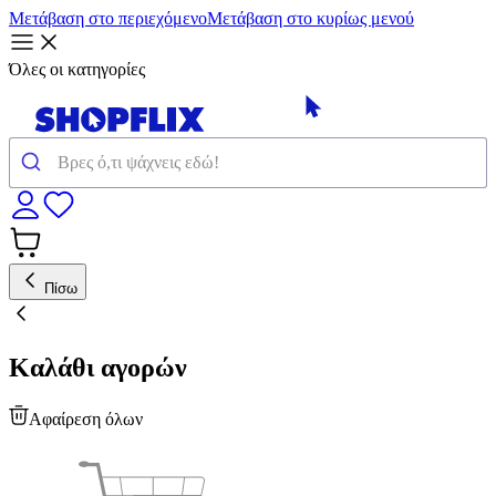
Μετάβαση στο περιεχόμενο
Μετάβαση στο κυρίως μενού
Όλες οι κατηγορίες
Πίσω
Καλάθι αγορών
Αφαίρεση όλων