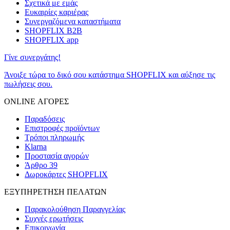
Σχετικά με εμάς
Ευκαιρίες καριέρας
Συνεργαζόμενα καταστήματα
SHOPFLIX B2B
SHOPFLIX app
Γίνε συνεργάτης!
Άνοιξε τώρα το δικό σου κατάστημα SHOPFLIX και αύξησε τις
πωλήσεις σου.
ONLINE ΑΓΟΡΕΣ
Παραδόσεις
Επιστροφές προϊόντων
Τρόποι πληρωμής
Klarna
Προστασία αγορών
Άρθρο 39
Δωροκάρτες SHOPFLIX
ΕΞΥΠΗΡΕΤΗΣΗ ΠΕΛΑΤΩΝ
Παρακολούθηση Παραγγελίας
Συχνές ερωτήσεις
Επικοινωνία