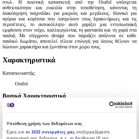
στυλ. Η ποιοτική κατασκευή από την Orafol υπόσχεται
ανθεκτικότητα και ευκολία στην τοποθέτηση, κάνοντας τη
διακόσμηση παιχνιδάκι για μικρούς και μεγάλους. Ιδανικό για
αγόρια και κορίτσια που λατρεύουν τους δρακο-ήρωες και τις
περιπέτειες, το αυτοκόλλητο αυτό χαρίζει μια εντυπωσιακή
εμφάνιση στον τοίχο, καλλιεργώντας τη φαντασία και τη χαρά στα
παιδιά. Με σύγχρονο design που ταιριάζει απόλυτα σε κάθε
παιδικό δωμάτιο, αποτελεί τέλεια επιλογή για όσους θέλουν να
δώσουν χαρακτήρα και ζωντάνια στον χώρο τους.
Χαρακτηριστικά
Κατασκευαστής
:
Orafol
Βασικά Χαρακτηριστικά
Είδος
:
Τοίχου
Υπεύθυνη χρήση των δεδομένων σας
Έξτρα Χαρακτηριστικά
Εμείς και
οι 1022 συνεργάτες μας
επεξεργαζόμαστε
προσωπικά σας δεδομένα, π.χ. τη διεύθυνση IP σας,