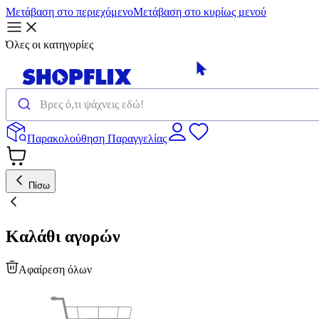
Μετάβαση στο περιεχόμενο
Μετάβαση στο κυρίως μενού
Όλες οι κατηγορίες
Παρακολούθηση Παραγγελίας
Πίσω
Καλάθι αγορών
Αφαίρεση όλων