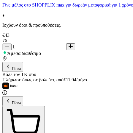
Γίνε μέλος στο SHOPFLIX max για δωρεάν μεταφορικά για 1 χρόνο
Ισχύουν όροι & προϋποθέσεις.
€
43
76
Άμεσα διαθέσιμο
Πίσω
Βάλε τον ΤΚ σου
Πλήρωσε όπως σε βολεύει
,
από
€
11,94
/
μήνα
Πίσω