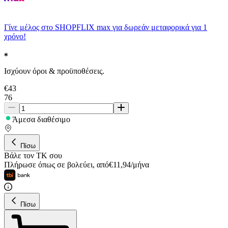
Γίνε μέλος στο SHOPFLIX max για δωρεάν μεταφορικά για 1
χρόνο!
Ισχύουν όροι & προϋποθέσεις.
€
43
76
Άμεσα διαθέσιμο
Πίσω
Βάλε τον ΤΚ σου
Πλήρωσε όπως σε βολεύει
,
από
€
11,94
/
μήνα
Πίσω