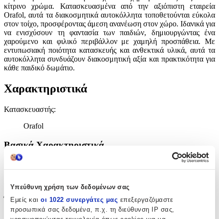
κίτρινο χρώμα. Κατασκευασμένα από την αξιόπιστη εταιρεία
Orafol, αυτά τα διακοσμητικά αυτοκόλλητα τοποθετούνται εύκολα
στον τοίχο, προσφέροντας άμεση ανανέωση στον χώρο. Ιδανικά για
να ενισχύσουν τη φαντασία των παιδιών, δημιουργώντας ένα
χαρούμενο και φιλικό περιβάλλον με χαμηλή προσπάθεια. Με
εντυπωσιακή ποιότητα κατασκευής και ανθεκτικά υλικά, αυτά τα
αυτοκόλλητα συνδυάζουν διακοσμητική αξία και πρακτικότητα για
κάθε παιδικό δωμάτιο.
Χαρακτηριστικά
Κατασκευαστής
:
Orafol
Βασικά Χαρακτηριστικά
Είδος
:
Τοίχου
Υπεύθυνη χρήση των δεδομένων σας
Έξτρα Χαρακτηριστικά
Εμείς και
οι 1022 συνεργάτες μας
επεξεργαζόμαστε
προσωπικά σας δεδομένα, π.χ. τη διεύθυνση IP σας,
Αφρώδες
: