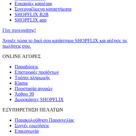
Ευκαιρίες καριέρας
Συνεργαζόμενα καταστήματα
SHOPFLIX B2B
SHOPFLIX app
Γίνε συνεργάτης!
Άνοιξε τώρα το δικό σου κατάστημα SHOPFLIX και αύξησε τις
πωλήσεις σου.
ONLINE ΑΓΟΡΕΣ
Παραδόσεις
Επιστροφές προϊόντων
Τρόποι πληρωμής
Klarna
Προστασία αγορών
Άρθρο 39
Δωροκάρτες SHOPFLIX
ΕΞΥΠΗΡΕΤΗΣΗ ΠΕΛΑΤΩΝ
Παρακολούθηση Παραγγελίας
Συχνές ερωτήσεις
Επικοινωνία