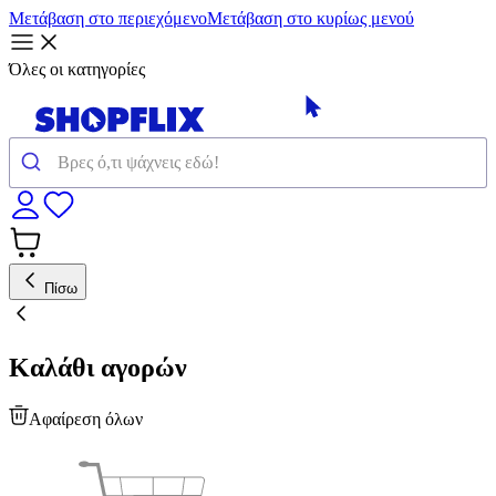
Μετάβαση στο περιεχόμενο
Μετάβαση στο κυρίως μενού
Όλες οι κατηγορίες
Πίσω
Καλάθι αγορών
Αφαίρεση όλων