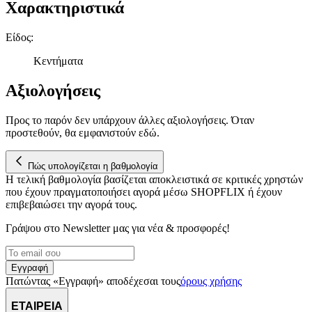
Χαρακτηριστικά
παρέχουμε λειτουργίες μέσων κοινωνικής δικτύωσης και να
αναλύουμε την κυκλοφορία μας. Εμείς και οι 1022 συνεργάτες
Είδος
:
μας επεξεργαζόμαστε προσωπικά σας δεδομένα, π.χ. τη
διεύθυνση IP σας, χρησιμοποιώντας τεχνολογία όπως cookies
Κεντήματα
για να αποθηκεύουμε και να έχουμε πρόσβαση σε πληροφορίες
στη συσκευή σας, με σκοπό την προβολή εξατομικευμένων
Αξιολογήσεις
διαφημίσεων και περιεχομένου, τις μετρήσεις σχετικά με
διαφημίσεις και περιεχόμενο, την καλύτερη εικόνα του κοινού
Προς το παρόν δεν υπάρχουν άλλες αξιολογήσεις. Όταν
μας και την ανάπτυξη προϊόντων. Επίσης, κοινοποιούμε
προστεθούν, θα εμφανιστούν εδώ.
πληροφορίες σχετικά με την από μέρους σας χρήση της
τοποθεσίας μας στους συνεργάτες μέσων κοινωνικής
Πώς υπολογίζεται η βαθμολογία
δικτύωσης, διαφημίσεων και ανάλυσης.
Η τελική βαθμολογία βασίζεται αποκλειστικά σε κριτικές χρηστών
που έχουν πραγματοποιήσει αγορά μέσω SHOPFLIX ή έχουν
επιβεβαιώσει την αγορά τους.
Γράψου στο Νewsletter μας για νέα & προσφορές!
Εγγραφή
Πατώντας «Εγγραφή» αποδέχεσαι τους
όρους χρήσης
ΕΤΑΙΡΕΙΑ