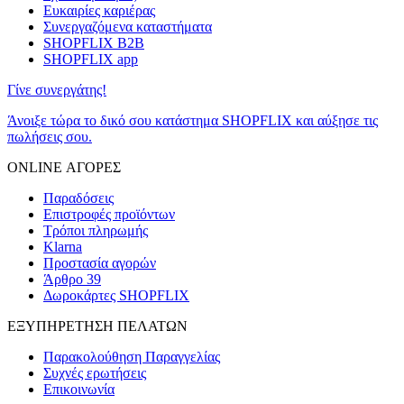
Ευκαιρίες καριέρας
Συνεργαζόμενα καταστήματα
SHOPFLIX B2B
SHOPFLIX app
Γίνε συνεργάτης!
Άνοιξε τώρα το δικό σου κατάστημα SHOPFLIX και αύξησε τις
πωλήσεις σου.
ONLINE ΑΓΟΡΕΣ
Παραδόσεις
Επιστροφές προϊόντων
Τρόποι πληρωμής
Klarna
Προστασία αγορών
Άρθρο 39
Δωροκάρτες SHOPFLIX
ΕΞΥΠΗΡΕΤΗΣΗ ΠΕΛΑΤΩΝ
Παρακολούθηση Παραγγελίας
Συχνές ερωτήσεις
Επικοινωνία