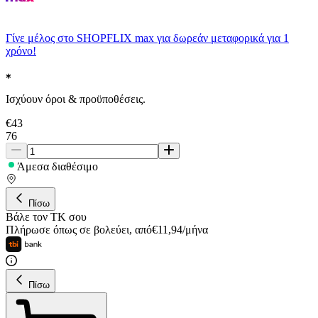
Γίνε μέλος στο SHOPFLIX max για δωρεάν μεταφορικά για 1
χρόνο!
Ισχύουν όροι & προϋποθέσεις.
€
43
76
Άμεσα διαθέσιμο
Πίσω
Βάλε τον ΤΚ σου
Πλήρωσε όπως σε βολεύει
,
από
€
11,94
/
μήνα
Πίσω