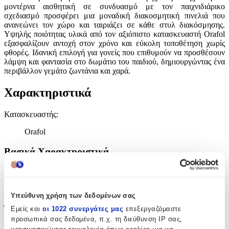
μοντέρνα αισθητική σε συνδυασμό με τον παιχνιδιάρικο
σχεδιασμό προσφέρει μια μοναδική διακοσμητική πινελιά που
ανανεώνει τον χώρο και ταιριάζει σε κάθε στυλ διακόσμησης.
Υψηλής ποιότητας υλικά από τον αξιόπιστο κατασκευαστή Orafol
εξασφαλίζουν αντοχή στον χρόνο και εύκολη τοποθέτηση χωρίς
φθορές. Ιδανική επιλογή για γονείς που επιθυμούν να προσθέσουν
λάμψη και φαντασία στο δωμάτιο του παιδιού, δημιουργώντας ένα
περιβάλλον γεμάτο ζωντάνια και χαρά.
Χαρακτηριστικά
Κατασκευαστής
:
Orafol
Βασικά Χαρακτηριστικά
Είδος
:
Τοίχου
Υπεύθυνη χρήση των δεδομένων σας
Έξτρα Χαρακτηριστικά
Εμείς και
οι 1022 συνεργάτες μας
επεξεργαζόμαστε
προσωπικά σας δεδομένα, π.χ. τη διεύθυνση IP σας,
Αφρώδες
: