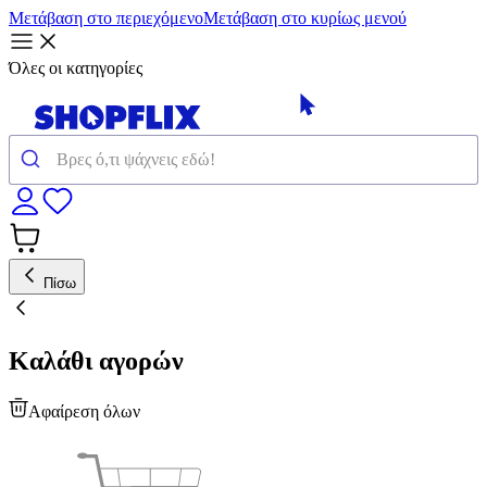
Μετάβαση στο περιεχόμενο
Μετάβαση στο κυρίως μενού
Όλες οι κατηγορίες
Πίσω
Καλάθι αγορών
Αφαίρεση όλων