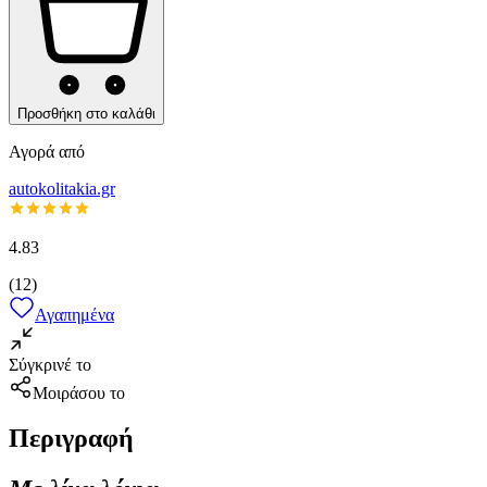
Προσθήκη στο καλάθι
Αγορά από
autokolitakia.gr
4.83
(
12
)
Αγαπημένα
Σύγκρινέ το
Μοιράσου το
Περιγραφή