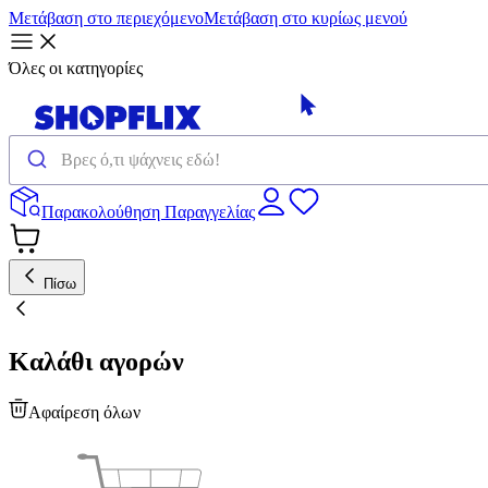
Μετάβαση στο περιεχόμενο
Μετάβαση στο κυρίως μενού
Όλες οι κατηγορίες
Παρακολούθηση Παραγγελίας
Πίσω
Καλάθι αγορών
Αφαίρεση όλων