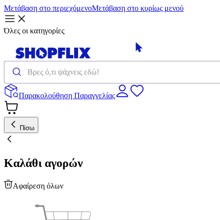
Μετάβαση στο περιεχόμενο
Μετάβαση στο κυρίως μενού
Όλες οι κατηγορίες
Παρακολούθηση Παραγγελίας
Πίσω
Καλάθι αγορών
Αφαίρεση όλων