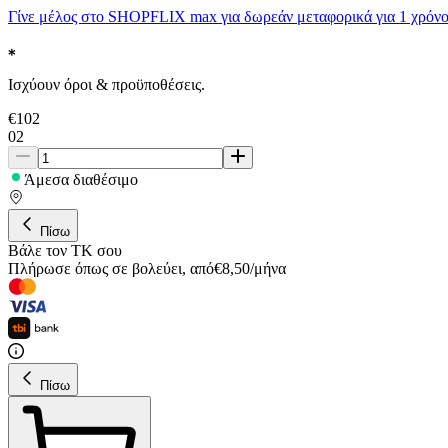
Γίνε μέλος στο SHOPFLIX max για δωρεάν μεταφορικά για 1 χρόνο
Ισχύουν όροι & προϋποθέσεις.
€
102
02
Άμεσα διαθέσιμο
Πίσω
Βάλε τον ΤΚ σου
Πλήρωσε όπως σε βολεύει
,
από
€
8,50
/
μήνα
Πίσω