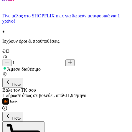
Γίνε μέλος στο SHOPFLIX max για δωρεάν μεταφορικά για 1
χρόνο!
Ισχύουν όροι & προϋποθέσεις.
€
43
76
Άμεσα διαθέσιμο
Πίσω
Βάλε τον ΤΚ σου
Πλήρωσε όπως σε βολεύει
,
από
€
11,94
/
μήνα
Πίσω