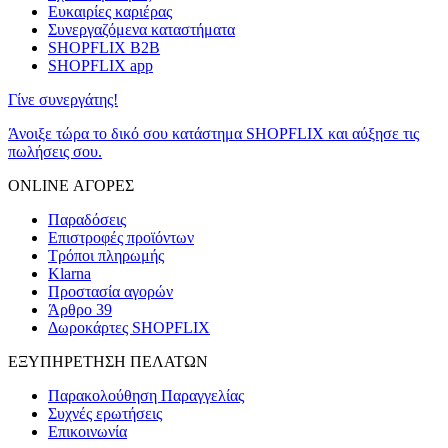
Ευκαιρίες καριέρας
Συνεργαζόμενα καταστήματα
SHOPFLIX B2B
SHOPFLIX app
Γίνε συνεργάτης!
Άνοιξε τώρα το δικό σου κατάστημα SHOPFLIX και αύξησε τις
πωλήσεις σου.
ONLINE ΑΓΟΡΕΣ
Παραδόσεις
Επιστροφές προϊόντων
Τρόποι πληρωμής
Klarna
Προστασία αγορών
Άρθρο 39
Δωροκάρτες SHOPFLIX
ΕΞΥΠΗΡΕΤΗΣΗ ΠΕΛΑΤΩΝ
Παρακολούθηση Παραγγελίας
Συχνές ερωτήσεις
Επικοινωνία