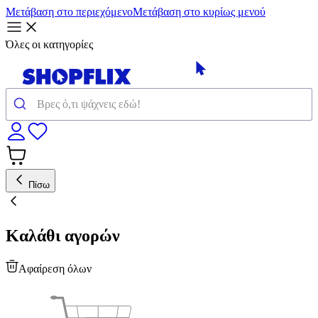
Μετάβαση στο περιεχόμενο
Μετάβαση στο κυρίως μενού
Όλες οι κατηγορίες
Πίσω
Καλάθι αγορών
Αφαίρεση όλων