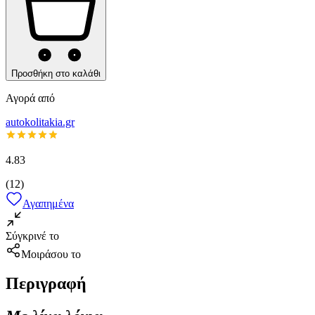
Προσθήκη στο καλάθι
Αγορά από
autokolitakia.gr
4.83
(
12
)
Αγαπημένα
Σύγκρινέ το
Μοιράσου το
Περιγραφή