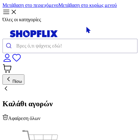
Μετάβαση στο περιεχόμενο
Μετάβαση στο κυρίως μενού
Όλες οι κατηγορίες
Πίσω
Καλάθι αγορών
Αφαίρεση όλων