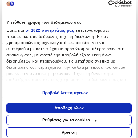
Σχέδιο
:
Ζωάκια
Υπεύθυνη χρήση των δεδομένων σας
Είδος
:
Εμείς και
οι 1022 συνεργάτες μας
επεξεργαζόμαστε
Τοίχου
προσωπικά σας δεδομένα, π.χ. τη διεύθυνση IP σας,
χρησιμοποιώντας τεχνολογία όπως cookies για να
Έξτρα Χαρακτηριστικά
αποθηκεύουμε και να έχουμε πρόσβαση σε πληροφορίες στη
συσκευή σας, με σκοπό την προβολή εξατομικευμένων
Αφρώδες
:
διαφημίσεων και περιεχομένου, τις μετρήσεις σχετικά με
Όχι
διαφημίσεις και περιεχόμενο, την καλύτερη εικόνα του κοινού
μας και την ανάπτυξη προϊόντων. Έχετε τη δυνατότητα
Βινυλίου
:
επιλογής ως προς το ποιος χρησιμοποιεί τα δεδομένα σας και
για ποιους σκοπούς.
Όχι
Προβολή λεπτομερειών
Εάν μας επιτρέπετε, θα θέλαμε επίσης:
Μπορντούρα
:
Να συλλέξουμε πληροφορίες σχετικά με τη γεωγραφική
Αποδοχή όλων
Όχι
σας τοποθεσία, οι οποίες μπορεί να είναι ακριβείς σε
απόσταση μερικών μέτρων
Φωσφοριζέ
:
Ρυθμίσεις για τα cookies
Να αναγνωρίσουμε τη συσκευή σας σαρώνοντας ενεργά
για συγκεκριμένα χαρακτηριστικά (δακτυλικό αποτύπωμα)
Όχι
Άρνηση
Μάθετε περισσότερα σχετικά με τον τρόπο επεξεργασίας των