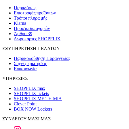
Παραδόσεις
Επιστροφές προϊόντων
Τρόποι πληρωμής
Klarna
Προστασία αγορών
Άρθρο 39
Δωροκάρτες SHOPFLIX
ΕΞΥΠΗΡΕΤΗΣΗ ΠΕΛΑΤΩΝ
Παρακολούθηση Παραγγελίας
Συχνές ερωτήσεις
Επικοινωνία
ΥΠΗΡΕΣΙΕΣ
SHOPFLIX max
SHOPFLIX tickets
SHOPFLIX ΜΕ ΤΗ ΜΙΑ
Clever Point
BOX NOW Lockers
ΣΥΝΔΕΣΟΥ ΜΑΖΙ ΜΑΣ