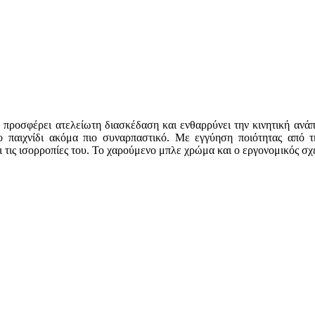
on προσφέρει ατελείωτη διασκέδαση και ενθαρρύνει την κινητική α
το παιχνίδι ακόμα πιο συναρπαστικό. Με εγγύηση ποιότητας από την
ι τις ισορροπίες του. Το χαρούμενο μπλε χρώμα και ο εργονομικός σ