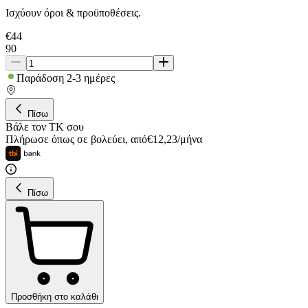
Ισχύουν όροι & προϋποθέσεις.
€
44
90
Παράδοση 2-3 ημέρες
Πίσω
Βάλε τον ΤΚ σου
Πλήρωσε όπως σε βολεύει
,
από
€
12,23
/
μήνα
Πίσω
Προσθήκη στο καλάθι