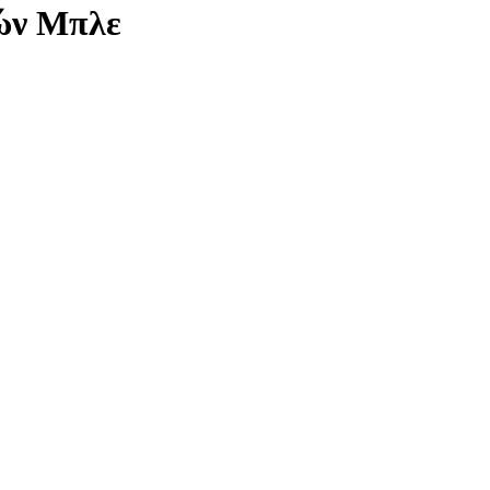
νών Μπλε