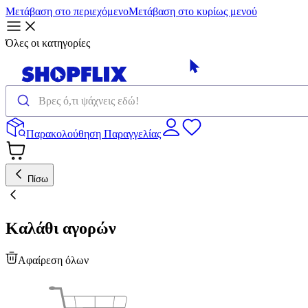
Μετάβαση στο περιεχόμενο
Μετάβαση στο κυρίως μενού
Όλες οι κατηγορίες
Παρακολούθηση Παραγγελίας
Πίσω
Καλάθι αγορών
Αφαίρεση όλων