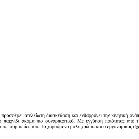
on προσφέρει ατελείωτη διασκέδαση και ενθαρρύνει την κινητική α
το παιχνίδι ακόμα πιο συναρπαστικό. Με εγγύηση ποιότητας από την
ι τις ισορροπίες του. Το χαρούμενο μπλε χρώμα και ο εργονομικός σ