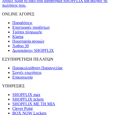
Άνοιξε τώρα το δικό σου κατάστημα SHOPFLIX και αύξησε τις
πωλήσεις σου.
ONLINE ΑΓΟΡΕΣ
Παραδόσεις
Επιστροφές προϊόντων
Τρόποι πληρωμής
Klarna
Προστασία αγορών
Άρθρο 39
Δωροκάρτες SHOPFLIX
ΕΞΥΠΗΡΕΤΗΣΗ ΠΕΛΑΤΩΝ
Παρακολούθηση Παραγγελίας
Συχνές ερωτήσεις
Επικοινωνία
ΥΠΗΡΕΣΙΕΣ
SHOPFLIX max
SHOPFLIX tickets
SHOPFLIX ΜΕ ΤΗ ΜΙΑ
Clever Point
BOX NOW Lockers