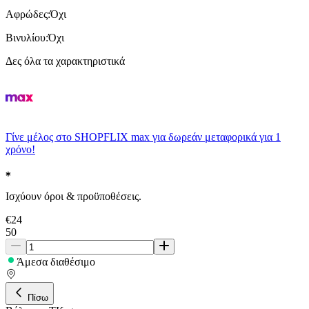
Αφρώδες
:
Όχι
Βινυλίου
:
Όχι
Δες όλα τα χαρακτηριστικά
Γίνε μέλος στο SHOPFLIX max για δωρεάν μεταφορικά για 1
χρόνο!
Ισχύουν όροι & προϋποθέσεις.
€
24
50
Άμεσα διαθέσιμο
Πίσω