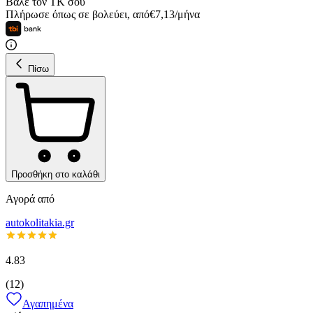
Βάλε τον ΤΚ σου
Πλήρωσε όπως σε βολεύει
,
από
€
7,13
/
μήνα
Πίσω
Προσθήκη στο καλάθι
Αγορά από
autokolitakia.gr
4.83
(
12
)
Αγαπημένα