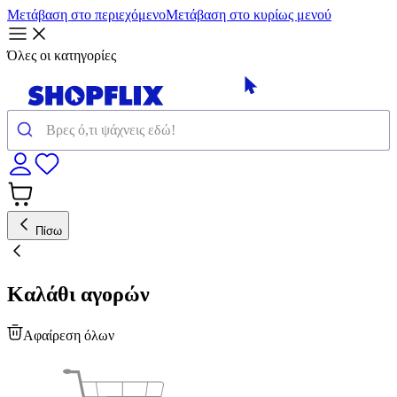
Μετάβαση στο περιεχόμενο
Μετάβαση στο κυρίως μενού
Όλες οι κατηγορίες
Πίσω
Καλάθι αγορών
Αφαίρεση όλων