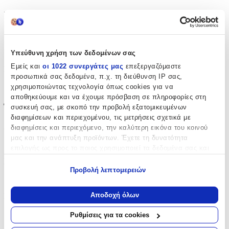
Βασικά Χαρακτηριστικά
Σχέδιο
:
Πλανήτες
Υπεύθυνη χρήση των δεδομένων σας
Εμείς και
οι 1022 συνεργάτες μας
επεξεργαζόμαστε
Είδος
:
προσωπικά σας δεδομένα, π.χ. τη διεύθυνση IP σας,
Τοίχου
χρησιμοποιώντας τεχνολογία όπως cookies για να
αποθηκεύουμε και να έχουμε πρόσβαση σε πληροφορίες στη
Έξτρα Χαρακτηριστικά
συσκευή σας, με σκοπό την προβολή εξατομικευμένων
διαφημίσεων και περιεχομένου, τις μετρήσεις σχετικά με
Αφρώδες
:
διαφημίσεις και περιεχόμενο, την καλύτερη εικόνα του κοινού
μας και την ανάπτυξη προϊόντων. Έχετε τη δυνατότητα
Όχι
επιλογής ως προς το ποιος χρησιμοποιεί τα δεδομένα σας και
για ποιους σκοπούς.
Βινυλίου
:
Προβολή λεπτομερειών
Όχι
Εάν μας επιτρέπετε, θα θέλαμε επίσης:
Να συλλέξουμε πληροφορίες σχετικά με τη γεωγραφική
Αποδοχή όλων
Μπορντούρα
:
σας τοποθεσία, οι οποίες μπορεί να είναι ακριβείς σε
απόσταση μερικών μέτρων
Όχι
Ρυθμίσεις για τα cookies
Να αναγνωρίσουμε τη συσκευή σας σαρώνοντας ενεργά