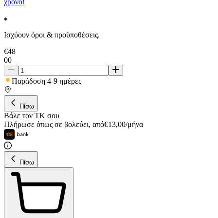
χρόνο!
Ισχύουν όροι & προϋποθέσεις.
€
48
00
Παράδοση 4-9 ημέρες
Πίσω
Βάλε τον ΤΚ σου
Πλήρωσε όπως σε βολεύει
,
από
€
13,00
/
μήνα
Πίσω