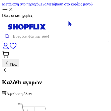
Μετάβαση στο περιεχόμενο
Μετάβαση στο κυρίως μενού
Όλες οι κατηγορίες
Πίσω
Καλάθι αγορών
Αφαίρεση όλων