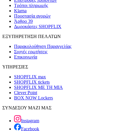
Επιστροφές προϊόντων
Τρόποι πληρωμής
Klarna
Προστασία αγορών
Άρθρο 39
Δωροκάρτες SHOPFLIX
ΕΞΥΠΗΡΕΤΗΣΗ ΠΕΛΑΤΩΝ
Παρακολούθηση Παραγγελίας
Συχνές ερωτήσεις
Επικοινωνία
ΥΠΗΡΕΣΙΕΣ
SHOPFLIX max
SHOPFLIX tickets
SHOPFLIX ΜΕ ΤΗ ΜΙΑ
Clever Point
BOX NOW Lockers
ΣΥΝΔΕΣΟΥ ΜΑΖΙ ΜΑΣ
Instagram
Facebook