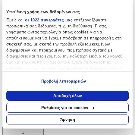
Δημιουργία του γνωστού κατασκευαστή Παρίσης, εγγυάται
ποιότητα και προσεγμένο σχεδιασμό.
Υπεύθυνη χρήση των δεδομένων σας
Εμείς και
οι 1022 συνεργάτες μας
επεξεργαζόμαστε
Χαρακτηριστικά
προσωπικά σας δεδομένα, π.χ. τη διεύθυνση IP σας,
χρησιμοποιώντας τεχνολογία όπως cookies για να
Φύλο
:
αποθηκεύουμε και να έχουμε πρόσβαση σε πληροφορίες στη
συσκευή σας, με σκοπό την προβολή εξατομικευμένων
Κορίτσι
διαφημίσεων και περιεχομένου, τις μετρήσεις σχετικά με
διαφημίσεις και περιεχόμενο, την καλύτερη εικόνα του κοινού
Θέμα
:
μας και την ανάπτυξη προϊόντων. Έχετε τη δυνατότητα
Minnie
επιλογής ως προς το ποιος χρησιμοποιεί τα δεδομένα σας και
για ποιους σκοπούς.
Είδος
:
Προβολή λεπτομερειών
Εάν μας επιτρέπετε, θα θέλαμε επίσης:
Βιβλίο Ευχών
Να συλλέξουμε πληροφορίες σχετικά με τη γεωγραφική
Αποδοχή όλων
Κατασκευαστής
:
σας τοποθεσία, οι οποίες μπορεί να είναι ακριβείς σε
απόσταση μερικών μέτρων
Παρίσης
Ρυθμίσεις για τα cookies
Να αναγνωρίσουμε τη συσκευή σας σαρώνοντας ενεργά
για συγκεκριμένα χαρακτηριστικά (δακτυλικό αποτύπωμα)
Άρνηση
Χαρακτηριστικά
Μάθετε περισσότερα σχετικά με τον τρόπο επεξεργασίας των
προσωπικών σας δεδομένων και καθορίστε τις προτιμήσεις σας
+