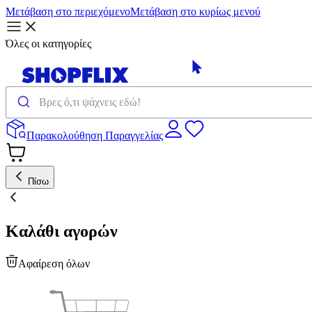
Μετάβαση στο περιεχόμενο
Μετάβαση στο κυρίως μενού
Όλες οι κατηγορίες
Παρακολούθηση Παραγγελίας
Πίσω
Καλάθι αγορών
Αφαίρεση όλων