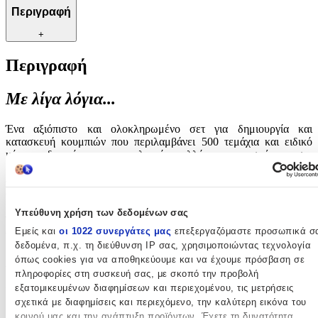
Περιγραφή
+
Περιγραφή
Με λίγα λόγια...
Ένα αξιόπιστο και ολοκληρωμένο σετ για δημιουργία και
κατασκευή κουμπιών που περιλαμβάνει 500 τεμάχια και ειδικό
κόφτη, ιδανικό για επαγγελματίες αλλά και ερασιτέχνες στη
ραπτική. Η ποιότητα που προσφέρει ο κατασκευαστής Vevor
διασφαλίζει ανθεκτικότητα, ευκολία στη χρήση και άριστα
αποτελέσματα σε κάθε σας δημιουργία. Με λειτουργικότητα που
καλύπτει κάθε ανάγκη, το σετ αυτό αποτελεί απαραίτητο εργαλείο
Υπεύθυνη χρήση των δεδομένων σας
για προσωπικές χειροτεχνίες, κατασκευές και επιδιορθώσεις
ενδυμάτων.
Εμείς και
οι 1022 συνεργάτες μας
επεξεργαζόμαστε προσωπικά σ
δεδομένα, π.χ. τη διεύθυνση IP σας, χρησιμοποιώντας τεχνολογία
Χαρακτηριστικά
όπως cookies για να αποθηκεύουμε και να έχουμε πρόσβαση σε
πληροφορίες στη συσκευή σας, με σκοπό την προβολή
εξατομικευμένων διαφημίσεων και περιεχομένου, τις μετρήσεις
Κατασκευαστής
:
σχετικά με διαφημίσεις και περιεχόμενο, την καλύτερη εικόνα του
Vevor
κοινού μας και την ανάπτυξη προϊόντων. Έχετε τη δυνατότητα