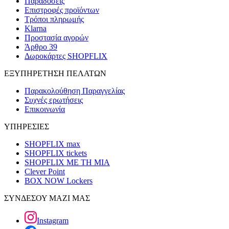
Παραδόσεις
Επιστροφές προϊόντων
Τρόποι πληρωμής
Klarna
Προστασία αγορών
Άρθρο 39
Δωροκάρτες SHOPFLIX
ΕΞΥΠΗΡΕΤΗΣΗ ΠΕΛΑΤΩΝ
Παρακολούθηση Παραγγελίας
Συχνές ερωτήσεις
Επικοινωνία
ΥΠΗΡΕΣΙΕΣ
SHOPFLIX max
SHOPFLIX tickets
SHOPFLIX ΜΕ ΤΗ ΜΙΑ
Clever Point
BOX NOW Lockers
ΣΥΝΔΕΣΟΥ ΜΑΖΙ ΜΑΣ
Instagram