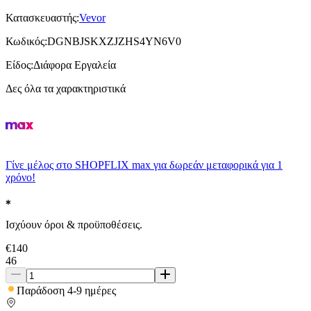
Κατασκευαστής
:
Vevor
Κωδικός
:
DGNBJSKXZJZHS4YN6V0
Είδος
:
Διάφορα Εργαλεία
Δες όλα τα χαρακτηριστικά
Γίνε μέλος στο SHOPFLIX max για δωρεάν μεταφορικά για 1
χρόνο!
Ισχύουν όροι & προϋποθέσεις.
€
140
46
Παράδοση 4-9 ημέρες