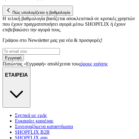
μετρήσεις σχετικά με διαφημίσεις και περιεχόμενο, την καλύτερη
εικόνα του κοινού μας και την ανάπτυξη προϊόντων. Επίσης,
Πώς υπολογίζεται η βαθμολογία
κοινοποιούμε πληροφορίες σχετικά με την από μέρους σας χρήση τ
Η τελική βαθμολογία βασίζεται αποκλειστικά σε κριτικές χρηστών
τοποθεσίας μας στους συνεργάτες μέσων κοινωνικής δικτύωσης,
που έχουν πραγματοποιήσει αγορά μέσω SHOPFLIX ή έχουν
επιβεβαιώσει την αγορά τους.
διαφημίσεων και ανάλυσης.
Γράψου στο Νewsletter μας για νέα & προσφορές!
Εγγραφή
Πατώντας «Εγγραφή» αποδέχεσαι τους
όρους χρήσης
ΕΤΑΙΡΕΙΑ
Σχετικά με εμάς
Ευκαιρίες καριέρας
Συνεργαζόμενα καταστήματα
SHOPFLIX B2B
SHOPFLIX app