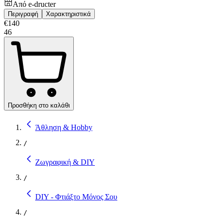
Από
e-dructer
Περιγραφή
Χαρακτηριστικά
€
140
46
Προσθήκη στο καλάθι
Άθληση & Hobby
/
Ζωγραφική & DIY
/
DIY - Φτιάξτο Μόνος Σου
/