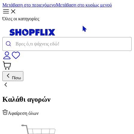
Μετάβαση στο περιεχόμενο
Μετάβαση στο κυρίως μενού
Όλες οι κατηγορίες
Πίσω
Καλάθι αγορών
Αφαίρεση όλων