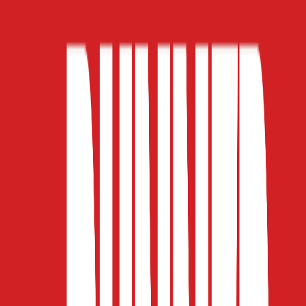
5.00
(
2
)
Δες άλλο
1
κατάστημα
Αγαπημένα
Σύγκρινέ το
Μοιράσου το
Γίνε μέλος στο SHOPFLIX max για δωρεάν μεταφορικά για 1
χρόνο!
Ισχύουν όροι & προϋποθέσεις.
ΚΩΔΙΚΟΣ SKU
:
SF-107132471
Χρώμα
:
Πολύχρωμο