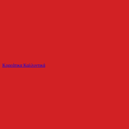
Το καλάθι είναι άδειο
Όλες οι κατηγορίες
Κορεάτικα Καλλυντικά
Ψάχνεις για δροσιά;
Παιδικό Σετ Καλοκαιρινό 2τμχ με Πολύχρωμο Σορ...