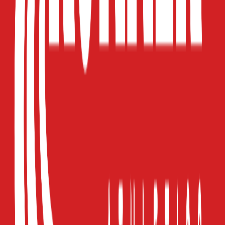
Χρώμα
:
Πολύχρωμο
Έξτρα Χαρακτηριστικά
Εποχή
:
Καλοκαιρινό
Κοστούμι
:
Όχι
Τύπος
:
με Σορτς
Χαρακτηριστικά
+
Χαρακτηριστικά