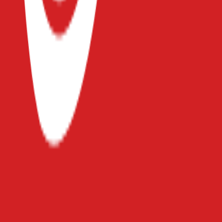
Καλοκαιρινό
Κοστούμι
:
Όχι
Τύπος
:
με Σορτς
Αξιολογήσεις
Προς το παρόν δεν υπάρχουν άλλες αξιολογήσεις. Όταν
προστεθούν, θα εμφανιστούν εδώ.
Πώς υπολογίζεται η βαθμολογία
Η τελική βαθμολογία βασίζεται αποκλειστικά σε κριτικές χρηστών
που έχουν πραγματοποιήσει αγορά μέσω SHOPFLIX ή έχουν
επιβεβαιώσει την αγορά τους.
Γράψου στο Νewsletter μας για νέα & προσφορές!
Εγγραφή