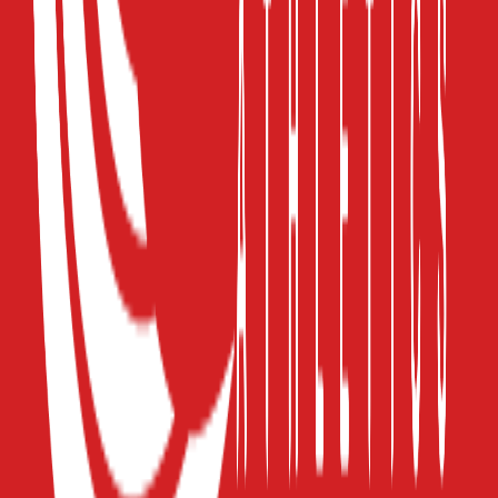
Κατασκευαστής
:
adidas
Με Πανωφόρι
:
Όχι
Τεμάχια
:
2
τμχ
Φύλο
:
Unisex
Χρώμα
:
Πολύχρωμο
Έξτρα Χαρακτηριστικά
Εποχή
: