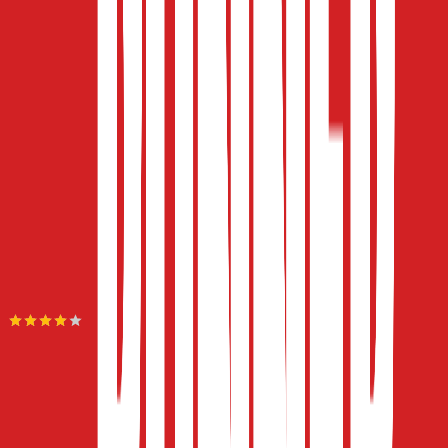
Πίσω
Διαθέσιμα μεγέθη:
86 - 18-24 Μηνών
•
92 - 2 Ετών
•
98 - 3 Ετών
•
104 - 4 Ετών
€
25
97
Προσθήκη στο καλάθι
ProteinStar
3.88
(
4
)
Άμεσα διαθέσιμο
Βάλε τον ΤΚ σου για να μάθεις εκτιμώμενο κόστος και