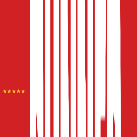
Κατασκευαστής
:
adidas
Κωδικός
:
JD6480
Εποχή
:
Καλοκαιρινό
Φύλο
:
Unisex
Τύπος
:
με Σορτς
Δες όλα τα χαρακτηριστικά
Καταστήματα
Runner Athletics
5.00
(
2
)
Άμεσα διαθέσιμο
Βάλε τον ΤΚ σου για να μάθεις εκτιμώμενο κόστος και
ημερομηνία παράδοσης