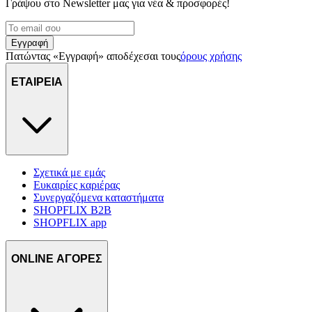
Γράψου στο Νewsletter μας για νέα & προσφορές!
μας και την ανάπτυξη προϊόντων. Επίσης, κοινοποιούμε
πληροφορίες σχετικά με την από μέρους σας χρήση της
τοποθεσίας μας στους συνεργάτες μέσων κοινωνικής
Εγγραφή
δικτύωσης, διαφημίσεων και ανάλυσης.
Πατώντας «Εγγραφή» αποδέχεσαι τους
όρους χρήσης
ΕΤΑΙΡΕΙΑ
Σχετικά με εμάς
Ευκαιρίες καριέρας
Συνεργαζόμενα καταστήματα
SHOPFLIX B2B
SHOPFLIX app
ONLINE ΑΓΟΡΕΣ