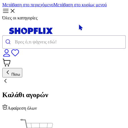
Μετάβαση στο περιεχόμενο
Μετάβαση στο κυρίως μενού
Όλες οι κατηγορίες
Πίσω
Καλάθι αγορών
Αφαίρεση όλων