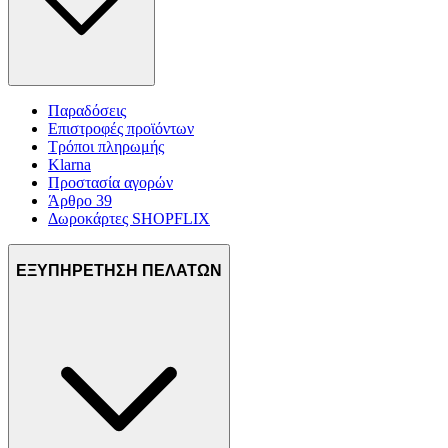
Παραδόσεις
Επιστροφές προϊόντων
Τρόποι πληρωμής
Klarna
Προστασία αγορών
Άρθρο 39
Δωροκάρτες SHOPFLIX
ΕΞΥΠΗΡΕΤΗΣΗ ΠΕΛΑΤΩΝ