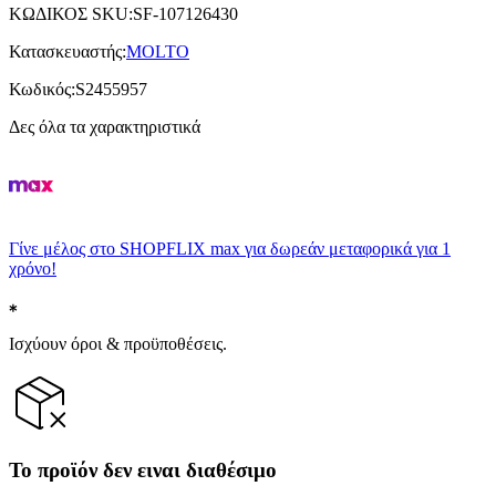
ΚΩΔΙΚΟΣ SKU
:
SF-107126430
Κατασκευαστής
:
MOLTO
Κωδικός
:
S2455957
Δες όλα τα χαρακτηριστικά
Γίνε μέλος στο SHOPFLIX max για δωρεάν μεταφορικά για 1
χρόνο!
Ισχύουν όροι & προϋποθέσεις.
Το προϊόν δεν ειναι διαθέσιμο