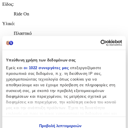
Είδος
:
Ride On
Υλικό
:
Πλαστικό
με Χειρολαβή Γονέα
:
Όχι
Υπεύθυνη χρήση των δεδομένων σας
Χαρακτηριστικά
Εμείς και
οι 1022 συνεργάτες μας
επεξεργαζόμαστε
προσωπικά σας δεδομένα, π.χ. τη διεύθυνση IP σας,
+
χρησιμοποιώντας τεχνολογία όπως cookies για να
αποθηκεύουμε και να έχουμε πρόσβαση σε πληροφορίες στη
Χαρακτηριστικά
συσκευή σας, με σκοπό την προβολή εξατομικευμένων
διαφημίσεων και περιεχομένου, τις μετρήσεις σχετικά με
Κατασκευαστής
:
διαφημίσεις και περιεχόμενο, την καλύτερη εικόνα του κοινού
μας και την ανάπτυξη προϊόντων. Έχετε τη δυνατότητα
MOLTO
επιλογής ως προς το ποιος χρησιμοποιεί τα δεδομένα σας και
για ποιους σκοπούς.
Χρώμα
:
Προβολή λεπτομερειών