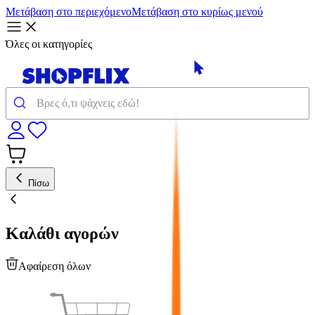
Μετάβαση στο περιεχόμενο
Μετάβαση στο κυρίως μενού
Όλες οι κατηγορίες
Πίσω
Καλάθι αγορών
Αφαίρεση όλων