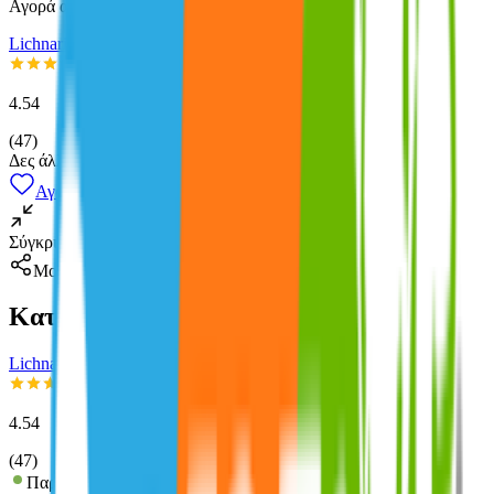
Αγορά από
Lichnari
4.54
(
47
)
Δες άλλο
1
κατάστημα
Αγαπημένα
Σύγκρινέ το
Μοιράσου το
Καταστήματα
Lichnari
4.54
(
47
)
Παράδοση 2-3 ημέρες