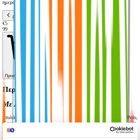
ημερομηνία παράδοσης
Πίσω
€
5
99
Προσθήκη στο καλάθι
Περιγραφή
Με λίγα λόγια...
Στυλάτο μαύρο μπρελόκ από τον αξιόπιστο κατασκευαστή Polo,
ιδανικό για να οργανώνετε τα κλειδιά σας με ασφάλεια και άνεση.
Η διαχρονική μαύρη απόχρωση του δίνει έναν κομψό χαρακτήρα,
ταιριάζοντας σε κάθε στυλ και περίσταση. Ιδανική επιλογή για
όσους αναζητούν πρακτικότητα και ποιότητα στην καθημερινότητά