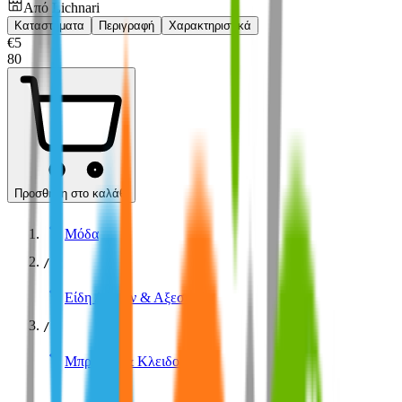
Από
Lichnari
Καταστήματα
Περιγραφή
Χαρακτηριστικά
€
5
80
Προσθήκη στο καλάθι
Μόδα
/
Είδη Δώρων & Αξεσουάρ
/
Μπρελόκ & Κλειδοθήκες