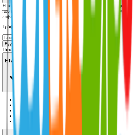
Η τελική βαθμολογία βασίζεται αποκλειστικά σε κριτικές χρηστών
που έχουν πραγματοποιήσει αγορά μέσω SHOPFLIX ή έχουν
επιβεβαιώσει την αγορά τους.
Γράψου στο Νewsletter μας για νέα & προσφορές!
Εγγραφή
Πατώντας «Εγγραφή» αποδέχεσαι τους
όρους χρήσης
ΕΤΑΙΡΕΙΑ
Σχετικά με εμάς
Ευκαιρίες καριέρας
Συνεργαζόμενα καταστήματα
SHOPFLIX B2B
SHOPFLIX app