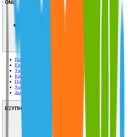
ONLINE ΑΓΟΡΕΣ
Παραδόσεις
Επιστροφές προϊόντων
Τρόποι πληρωμής
Klarna
Προστασία αγορών
Άρθρο 39
Δωροκάρτες SHOPFLIX
ΕΞΥΠΗΡΕΤΗΣΗ ΠΕΛΑΤΩΝ