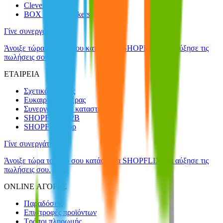
Clever Point
BOX NOW Lockers
Γίνε συνεργάτης!
Άνοιξε τώρα το δικό σου κατάστημα SHOPFLIX και αύξησε τις
πωλήσεις σου.
ΕΤΑΙΡΕΙΑ
Σχετικά με εμάς
Ευκαιρίες καριέρας
Συνεργαζόμενα καταστήματα
SHOPFLIX B2B
SHOPFLIX app
Γίνε συνεργάτης!
Άνοιξε τώρα το δικό σου κατάστημα SHOPFLIX και αύξησε τις
πωλήσεις σου.
ONLINE ΑΓΟΡΕΣ
Παραδόσεις
Επιστροφές προϊόντων
Τρόποι πληρωμής