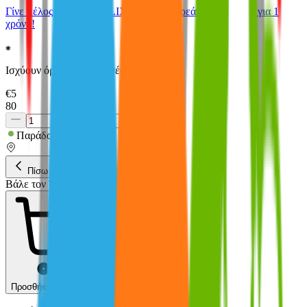
Γίνε μέλος στο SHOPFLIX max για δωρεάν μεταφορικά για 1
χρόνο!
Ισχύουν όροι & προϋποθέσεις.
€
5
80
Παράδοση 2-3 ημέρες
Πίσω
Βάλε τον ΤΚ σου
Προσθήκη στο καλάθι