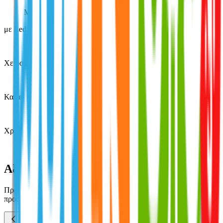
Μπρελόκ
με Led
:
Όχι
Χειροποίητο
:
Όχι
Κατασκευαστής
:
Polo
Χρώμα
:
Μαύρο
Αξιολογήσεις
Προς το παρόν δεν υπάρχουν άλλες αξιολογήσεις. Όταν
προστεθούν, θα εμφανιστούν εδώ.
Πώς υπολογίζεται η βαθμολογία