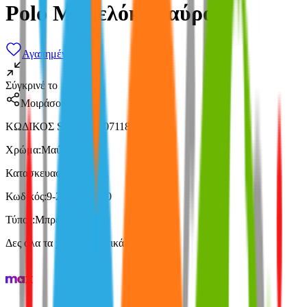
Polo Μπρελόκ Μαύρο
Αγαπημένα
Σύγκρινέ το
Μοιράσου το
ΚΩΔΙΚΟΣ SKU
:
SF-107118522
Χρώμα
:
Μαύρο
Κατασκευαστής
:
Polo
Κωδικός
:
9-27-004-2000
Τύπος
:
Μπρελόκ
Δες όλα τα χαρακτηριστικά