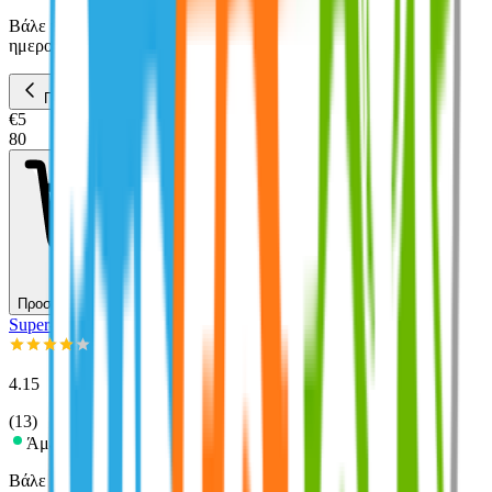
Βάλε τον ΤΚ σου για να μάθεις εκτιμώμενο κόστος και
ημερομηνία παράδοσης
Πίσω
€
5
80
Προσθήκη στο καλάθι
Super-toys
4.15
(
13
)
Άμεσα διαθέσιμο
Βάλε τον ΤΚ σου για να μάθεις εκτιμώμενο κόστος και