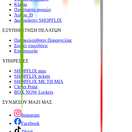
Klarna
Προστασία αγορών
Άρθρο 39
Δωροκάρτες SHOPFLIX
ΕΞΥΠΗΡΕΤΗΣΗ ΠΕΛΑΤΩΝ
Παρακολούθηση Παραγγελίας
Συχνές ερωτήσεις
Επικοινωνία
ΥΠΗΡΕΣΙΕΣ
SHOPFLIX max
SHOPFLIX tickets
SHOPFLIX ΜΕ ΤΗ ΜΙΑ
Clever Point
BOX NOW Lockers
ΣΥΝΔΕΣΟΥ ΜΑΖΙ ΜΑΣ
Instagram
Facebook
Tiktok