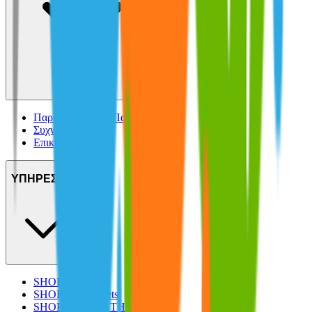
Παρακολούθηση Παραγγελίας
Συχνές ερωτήσεις
Επικοινωνία
ΥΠΗΡΕΣΙΕΣ
SHOPFLIX max
SHOPFLIX tickets
SHOPFLIX ΜΕ ΤΗ ΜΙΑ