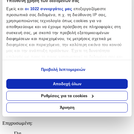
Υπεύθυνη χρήση των δεδομένων σας
Εμείς και
οι 1022 συνεργάτες μας
επεξεργαζόμαστε
Χαρακτηριστικά
προσωπικά σας δεδομένα, π.χ. τη διεύθυνση IP σας,
χρησιμοποιώντας τεχνολογία όπως cookies για να
+
αποθηκεύουμε και να έχουμε πρόσβαση σε πληροφορίες στη
συσκευή σας, με σκοπό την προβολή εξατομικευμένων
Χαρακτηριστικά
διαφημίσεων και περιεχομένου, τις μετρήσεις σχετικά με
διαφημίσεις και περιεχόμενο, την καλύτερη εικόνα του κοινού
Κατασκευαστής
:
μας και την ανάπτυξη προϊόντων. Έχετε τη δυνατότητα
επιλογής ως προς το ποιος χρησιμοποιεί τα δεδομένα σας και
StanStefan
για ποιους σκοπούς.
Προβολή λεπτομερειών
Βασικά Χαρακτηριστικά
Εάν μας επιτρέπετε, θα θέλαμε επίσης:
Να συλλέξουμε πληροφορίες σχετικά με τη γεωγραφική
Υλικό
:
Αποδοχή όλων
σας τοποθεσία, οι οποίες μπορεί να είναι ακριβείς σε
Ανοξείδωτο Ατσάλι
απόσταση μερικών μέτρων
Ρυθμίσεις για τα cookies
Να αναγνωρίσουμε τη συσκευή σας σαρώνοντας ενεργά
Δίχρωμη
:
για συγκεκριμένα χαρακτηριστικά (δακτυλικό αποτύπωμα)
Άρνηση
Μάθετε περισσότερα σχετικά με τον τρόπο επεξεργασίας των
Όχι
προσωπικών σας δεδομένων και καθορίστε τις προτιμήσεις σας
Επιχρυσωμένη
:
στην
ενότητα “Λεπτομέρειες”
. Μπορείτε να αλλάξετε ή να
ανακαλέσετε τη συγκατάθεσή σας ανά πάσα στιγμή από τη
Όχι