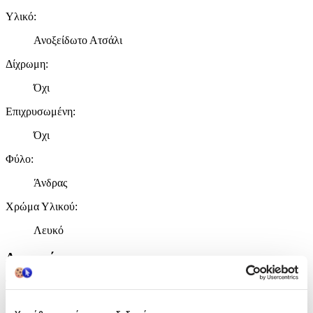
Υλικό
:
Ανοξείδωτο Ατσάλι
Δίχρωμη
:
Όχι
Επιχρυσωμένη
:
Όχι
Φύλο
:
Άνδρας
Χρώμα Υλικού
:
Λευκό
Λεπτομέρειες
Τύπος
:
Χειρός