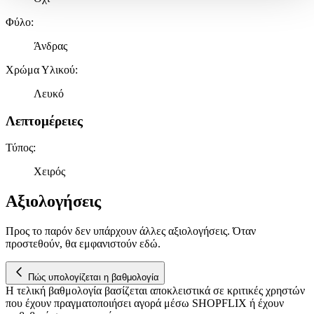
Δήλωση Cookies.
Φύλο
:
Χρησιμοποιούμε cookies ώστε η τοποθεσία μας να λειτουργεί
Άνδρας
σωστά, να εξατομικεύουμε περιεχόμενο και διαφημίσεις, να
παρέχουμε λειτουργίες μέσων κοινωνικής δικτύωσης και να
Χρώμα Υλικού
:
αναλύουμε την κυκλοφορία μας. Εμείς και οι 1022 συνεργάτες
μας επεξεργαζόμαστε προσωπικά σας δεδομένα, π.χ. τη
Λευκό
διεύθυνση IP σας, χρησιμοποιώντας τεχνολογία όπως cookies
για να αποθηκεύουμε και να έχουμε πρόσβαση σε πληροφορίες
Λεπτομέρειες
στη συσκευή σας, με σκοπό την προβολή εξατομικευμένων
διαφημίσεων και περιεχομένου, τις μετρήσεις σχετικά με
Τύπος
:
διαφημίσεις και περιεχόμενο, την καλύτερη εικόνα του κοινού
Χειρός
μας και την ανάπτυξη προϊόντων. Επίσης, κοινοποιούμε
πληροφορίες σχετικά με την από μέρους σας χρήση της
Αξιολογήσεις
τοποθεσίας μας στους συνεργάτες μέσων κοινωνικής
δικτύωσης, διαφημίσεων και ανάλυσης.
Προς το παρόν δεν υπάρχουν άλλες αξιολογήσεις. Όταν
προστεθούν, θα εμφανιστούν εδώ.
Πώς υπολογίζεται η βαθμολογία
Η τελική βαθμολογία βασίζεται αποκλειστικά σε κριτικές χρηστών
που έχουν πραγματοποιήσει αγορά μέσω SHOPFLIX ή έχουν