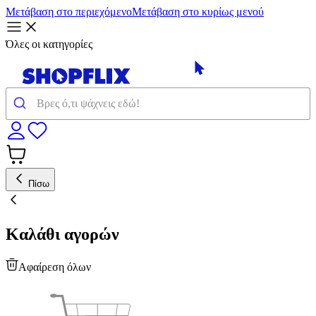
Μετάβαση στο περιεχόμενο
Μετάβαση στο κυρίως μενού
Όλες οι κατηγορίες
Πίσω
Καλάθι αγορών
Αφαίρεση όλων