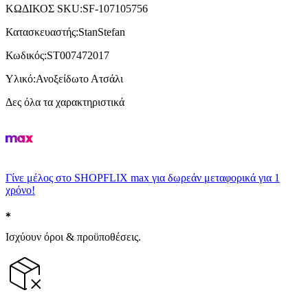
ΚΩΔΙΚΟΣ SKU
:
SF-107105756
Κατασκευαστής
:
StanStefan
Κωδικός
:
ST007472017
Υλικό
:
Ανοξείδωτο Ατσάλι
Δες όλα τα χαρακτηριστικά
Γίνε μέλος στο SHOPFLIX max για δωρεάν μεταφορικά για 1
χρόνο!
Ισχύουν όροι & προϋποθέσεις.