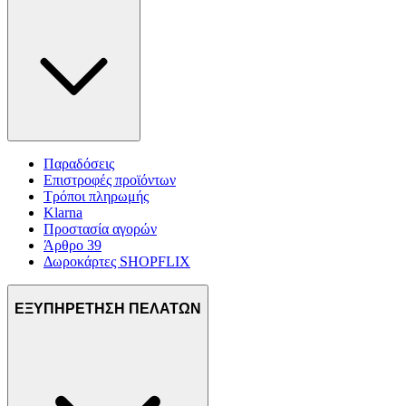
Παραδόσεις
Επιστροφές προϊόντων
Τρόποι πληρωμής
Klarna
Προστασία αγορών
Άρθρο 39
Δωροκάρτες SHOPFLIX
ΕΞΥΠΗΡΕΤΗΣΗ ΠΕΛΑΤΩΝ