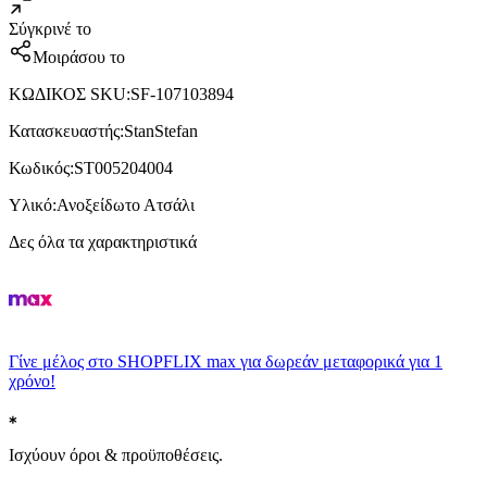
Σύγκρινέ το
Μοιράσου το
ΚΩΔΙΚΟΣ SKU
:
SF-107103894
Κατασκευαστής
:
StanStefan
Κωδικός
:
ST005204004
Υλικό
:
Ανοξείδωτο Ατσάλι
Δες όλα τα χαρακτηριστικά
Γίνε μέλος στο SHOPFLIX max για δωρεάν μεταφορικά για 1
χρόνο!
Ισχύουν όροι & προϋποθέσεις.