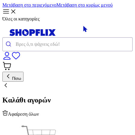
Μετάβαση στο περιεχόμενο
Μετάβαση στο κυρίως μενού
Όλες οι κατηγορίες
Πίσω
Καλάθι αγορών
Αφαίρεση όλων