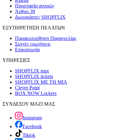
Klarna
Προστασία αγορών
Άρθρο 39
Δωροκάρτες SHOPFLIX
ΕΞΥΠΗΡΕΤΗΣΗ ΠΕΛΑΤΩΝ
Παρακολούθηση Παραγγελίας
Συχνές ερωτήσεις
Επικοινωνία
ΥΠΗΡΕΣΙΕΣ
SHOPFLIX max
SHOPFLIX tickets
SHOPFLIX ΜΕ ΤΗ ΜΙΑ
Clever Point
BOX NOW Lockers
ΣΥΝΔΕΣΟΥ ΜΑΖΙ ΜΑΣ
Instagram
Facebook
Tiktok