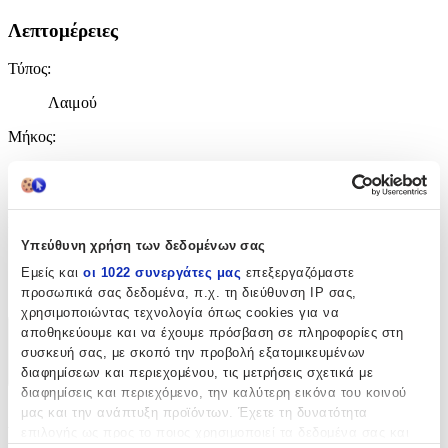
Λεπτομέρειες
Τύπος
:
Λαιμού
Μήκος
:
50
cm
Πάχος
:
Υπεύθυνη χρήση των δεδομένων σας
1.6
Εμείς και
οι 1022 συνεργάτες μας
επεξεργαζόμαστε
mm
προσωπικά σας δεδομένα, π.χ. τη διεύθυνση IP σας,
χρησιμοποιώντας τεχνολογία όπως cookies για να
αποθηκεύουμε και να έχουμε πρόσβαση σε πληροφορίες στη
Χαρακτηριστικά
συσκευή σας, με σκοπό την προβολή εξατομικευμένων
διαφημίσεων και περιεχομένου, τις μετρήσεις σχετικά με
+
διαφημίσεις και περιεχόμενο, την καλύτερη εικόνα του κοινού
μας και την ανάπτυξη προϊόντων. Έχετε τη δυνατότητα
Χαρακτηριστικά
επιλογής ως προς το ποιος χρησιμοποιεί τα δεδομένα σας και