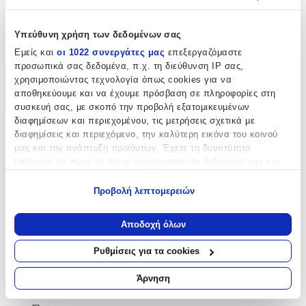
Τύπος
:
Υπεύθυνη χρήση των δεδομένων σας
Λαιμού
Εμείς και
οι 1022 συνεργάτες μας
επεξεργαζόμαστε
προσωπικά σας δεδομένα, π.χ. τη διεύθυνση IP σας,
χρησιμοποιώντας τεχνολογία όπως cookies για να
Χαρακτηριστικά
αποθηκεύουμε και να έχουμε πρόσβαση σε πληροφορίες στη
+
συσκευή σας, με σκοπό την προβολή εξατομικευμένων
διαφημίσεων και περιεχομένου, τις μετρήσεις σχετικά με
Χαρακτηριστικά
διαφημίσεις και περιεχόμενο, την καλύτερη εικόνα του κοινού
μας και την ανάπτυξη προϊόντων. Έχετε τη δυνατότητα
επιλογής ως προς το ποιος χρησιμοποιεί τα δεδομένα σας και
Κατασκευαστής
:
για ποιους σκοπούς.
StanStefan
Προβολή λεπτομερειών
Εάν μας επιτρέπετε, θα θέλαμε επίσης:
Βασικά Χαρακτηριστικά
Να συλλέξουμε πληροφορίες σχετικά με τη γεωγραφική
Αποδοχή όλων
σας τοποθεσία, οι οποίες μπορεί να είναι ακριβείς σε
Υλικό
:
απόσταση μερικών μέτρων
Ρυθμίσεις για τα cookies
Να αναγνωρίσουμε τη συσκευή σας σαρώνοντας ενεργά
Ανοξείδωτο Ατσάλι
για συγκεκριμένα χαρακτηριστικά (δακτυλικό αποτύπωμα)
Άρνηση
Δίχρωμη
:
Μάθετε περισσότερα σχετικά με τον τρόπο επεξεργασίας των
προσωπικών σας δεδομένων και καθορίστε τις προτιμήσεις σας