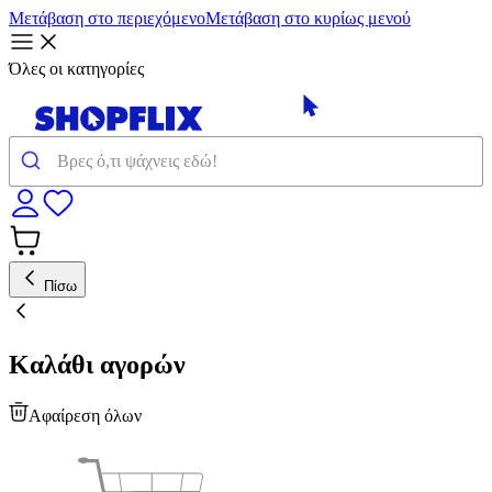
Μετάβαση στο περιεχόμενο
Μετάβαση στο κυρίως μενού
Όλες οι κατηγορίες
Πίσω
Καλάθι αγορών
Αφαίρεση όλων