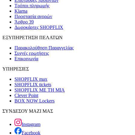
Επιστροφές προϊόντων
Τρόποι πληρωμής
Klarna
Προστασία αγορών
Άρθρο 39
Δωροκάρτες SHOPFLIX
ΕΞΥΠΗΡΕΤΗΣΗ ΠΕΛΑΤΩΝ
Παρακολούθηση Παραγγελίας
Συχνές ερωτήσεις
Επικοινωνία
ΥΠΗΡΕΣΙΕΣ
SHOPFLIX max
SHOPFLIX tickets
SHOPFLIX ΜΕ ΤΗ ΜΙΑ
Clever Point
BOX NOW Lockers
ΣΥΝΔΕΣΟΥ ΜΑΖΙ ΜΑΣ
Instagram
Facebook