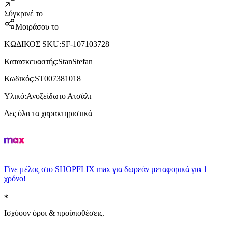
Σύγκρινέ το
Μοιράσου το
ΚΩΔΙΚΟΣ SKU
:
SF-107103728
Κατασκευαστής
:
StanStefan
Κωδικός
:
ST007381018
Υλικό
:
Ανοξείδωτο Ατσάλι
Δες όλα τα χαρακτηριστικά
Γίνε μέλος στο SHOPFLIX max για δωρεάν μεταφορικά για 1
χρόνο!
Ισχύουν όροι & προϋποθέσεις.