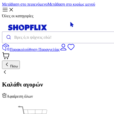
Μετάβαση στο περιεχόμενο
Μετάβαση στο κυρίως μενού
Όλες οι κατηγορίες
Παρακολούθηση Παραγγελίας
Πίσω
Καλάθι αγορών
Αφαίρεση όλων