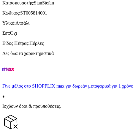
Κατασκευαστής
:
StanStefan
Κωδικός
:
ST005814001
Υλικό
:
Ατσάλι
Σετ
:
Όχι
Είδος Πέτρας
:
Πέρλες
Δες όλα τα χαρακτηριστικά
Γίνε μέλος στο SHOPFLIX max για δωρεάν μεταφορικά για 1 χρόνο
Ισχύουν όροι & προϋποθέσεις.