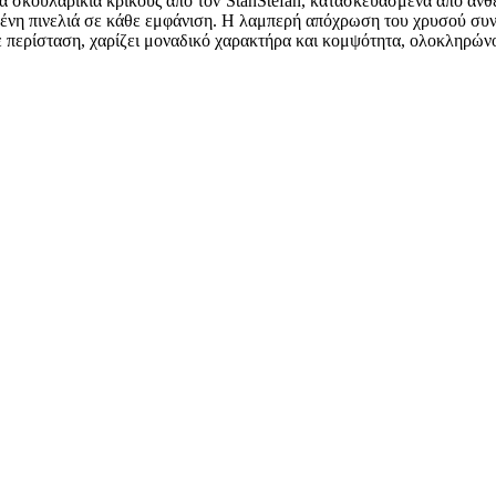
 σκουλαρίκια κρίκους από τον StanStefan, κατασκευασμένα από ανθε
ένη πινελιά σε κάθε εμφάνιση. Η λαμπερή απόχρωση του χρυσού συνδυ
θε περίσταση, χαρίζει μοναδικό χαρακτήρα και κομψότητα, ολοκληρών