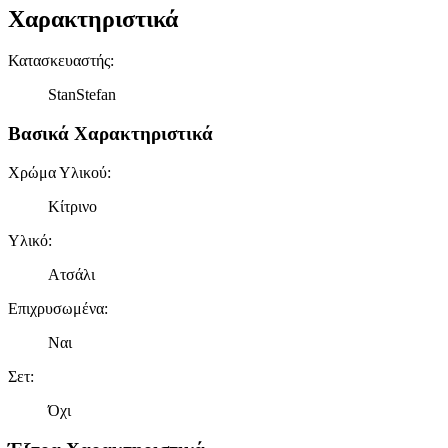
Χαρακτηριστικά
Κατασκευαστής
:
StanStefan
Βασικά Χαρακτηριστικά
Χρώμα Υλικού
:
Κίτρινο
Υλικό
:
Ατσάλι
Επιχρυσωμένα
:
Ναι
Σετ
:
Όχι