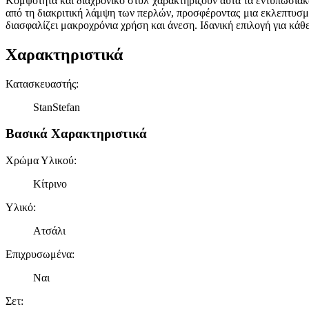
Κομψότητα και διαχρονικό στυλ χαρακτηρίζουν αυτά τα εντυπωσιακά
από τη διακριτική λάμψη των περλών, προσφέροντας μια εκλεπτυσμ
διασφαλίζει μακροχρόνια χρήση και άνεση. Ιδανική επιλογή για κά
Χαρακτηριστικά
Κατασκευαστής
:
StanStefan
Βασικά Χαρακτηριστικά
Χρώμα Υλικού
:
Κίτρινο
Υλικό
:
Ατσάλι
Επιχρυσωμένα
:
Ναι
Σετ
: