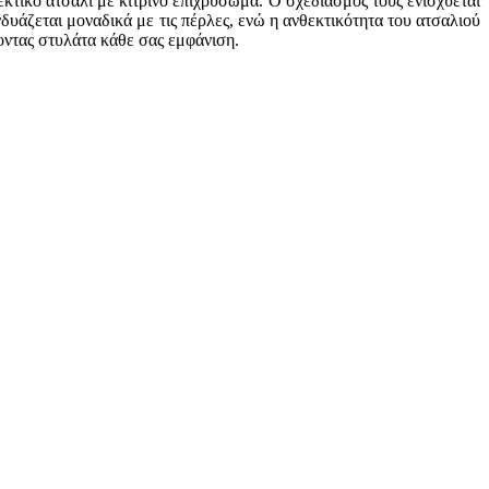
κτικό ατσάλι με κίτρινο επιχρύσωμα. Ο σχεδιασμός τους ενισχύεται
άζεται μοναδικά με τις πέρλες, ενώ η ανθεκτικότητα του ατσαλιού
οντας στυλάτα κάθε σας εμφάνιση.