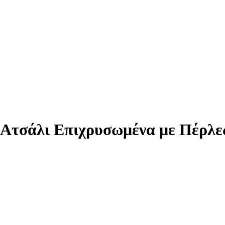
ιΑτσάλι Επιχρυσωμένα με Πέρλε