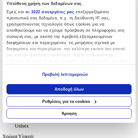
Χαρακτηριστικά
Υπεύθυνη χρήση των δεδομένων σας
Εμείς και
οι 1022 συνεργάτες μας
επεξεργαζόμαστε
+
προσωπικά σας δεδομένα, π.χ. τη διεύθυνση IP σας,
χρησιμοποιώντας τεχνολογία όπως cookies για να
Χαρακτηριστικά
αποθηκεύουμε και να έχουμε πρόσβαση σε πληροφορίες στη
συσκευή σας, με σκοπό την προβολή εξατομικευμένων
Κατασκευαστής
:
διαφημίσεων και περιεχομένου, τις μετρήσεις σχετικά με
διαφημίσεις και περιεχόμενο, την καλύτερη εικόνα του κοινού
Gatsa
μας και την ανάπτυξη προϊόντων. Έχετε τη δυνατότητα
Βασικά Χαρακτηριστικά
επιλογής ως προς το ποιος χρησιμοποιεί τα δεδομένα σας και
για ποιους σκοπούς.
Δίχρωμη
:
Προβολή λεπτομερειών
Εάν μας επιτρέπετε, θα θέλαμε επίσης:
Όχι
Να συλλέξουμε πληροφορίες σχετικά με τη γεωγραφική
Αποδοχή όλων
σας τοποθεσία, οι οποίες μπορεί να είναι ακριβείς σε
Επιχρυσωμένη
:
απόσταση μερικών μέτρων
Ρυθμίσεις για τα cookies
Όχι
Να αναγνωρίσουμε τη συσκευή σας σαρώνοντας ενεργά
για συγκεκριμένα χαρακτηριστικά (δακτυλικό αποτύπωμα)
Άρνηση
Φύλο
:
Μάθετε περισσότερα σχετικά με τον τρόπο επεξεργασίας των
προσωπικών σας δεδομένων και καθορίστε τις προτιμήσεις σας
Unisex
στην
ενότητα “Λεπτομέρειες”
. Μπορείτε να αλλάξετε ή να
Χρώμα Υλικού
:
ανακαλέσετε τη συγκατάθεσή σας ανά πάσα στιγμή από τη