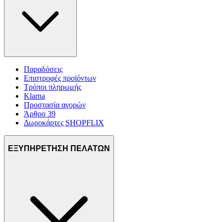
Παραδόσεις
Επιστροφές προϊόντων
Τρόποι πληρωμής
Klarna
Προστασία αγορών
Άρθρο 39
Δωροκάρτες SHOPFLIX
ΕΞΥΠΗΡΕΤΗΣΗ ΠΕΛΑΤΩΝ