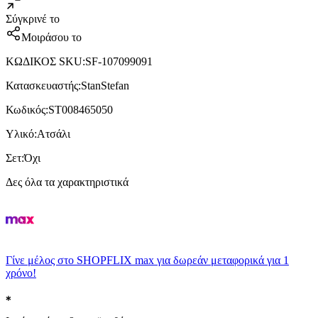
Σύγκρινέ το
Μοιράσου το
ΚΩΔΙΚΟΣ SKU
:
SF-107099091
Κατασκευαστής
:
StanStefan
Κωδικός
:
ST008465050
Υλικό
:
Ατσάλι
Σετ
:
Όχι
Δες όλα τα χαρακτηριστικά
Γίνε μέλος στο SHOPFLIX max για δωρεάν μεταφορικά για 1
χρόνο!