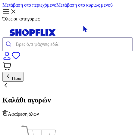
Μετάβαση στο περιεχόμενο
Μετάβαση στο κυρίως μενού
Όλες οι κατηγορίες
Πίσω
Καλάθι αγορών
Αφαίρεση όλων