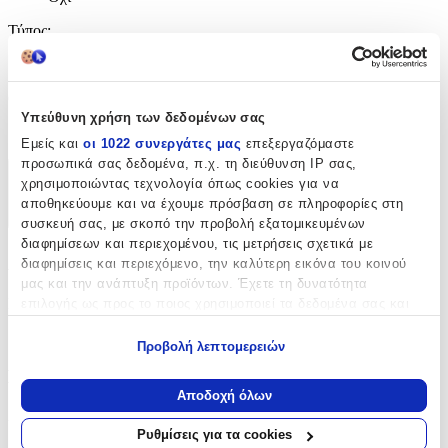
Τύπος
:
Καρφωτά
Clip
:
Υπεύθυνη χρήση των δεδομένων σας
Όχι
Εμείς και
οι 1022 συνεργάτες μας
επεξεργαζόμαστε
προσωπικά σας δεδομένα, π.χ. τη διεύθυνση IP σας,
χρησιμοποιώντας τεχνολογία όπως cookies για να
Χαρακτηριστικά
αποθηκεύουμε και να έχουμε πρόσβαση σε πληροφορίες στη
+
συσκευή σας, με σκοπό την προβολή εξατομικευμένων
διαφημίσεων και περιεχομένου, τις μετρήσεις σχετικά με
Χαρακτηριστικά
διαφημίσεις και περιεχόμενο, την καλύτερη εικόνα του κοινού
μας και την ανάπτυξη προϊόντων. Έχετε τη δυνατότητα
Κατασκευαστής
:
επιλογής ως προς το ποιος χρησιμοποιεί τα δεδομένα σας και
για ποιους σκοπούς.
StanStefan
Προβολή λεπτομερειών
Εάν μας επιτρέπετε, θα θέλαμε επίσης:
Βασικά Χαρακτηριστικά
Να συλλέξουμε πληροφορίες σχετικά με τη γεωγραφική
Αποδοχή όλων
σας τοποθεσία, οι οποίες μπορεί να είναι ακριβείς σε
Χρώμα Υλικού
:
απόσταση μερικών μέτρων
Ρυθμίσεις για τα cookies
Να αναγνωρίσουμε τη συσκευή σας σαρώνοντας ενεργά