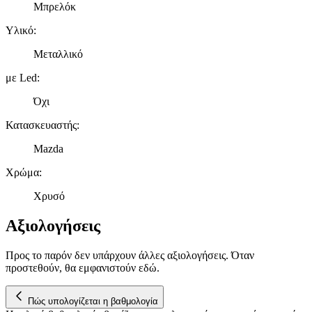
Μπρελόκ
διαφημίσεων και περιεχομένου, τις μετρήσεις σχετικά με
διαφημίσεις και περιεχόμενο, την καλύτερη εικόνα του κοινού
Υλικό
:
μας και την ανάπτυξη προϊόντων. Επίσης, κοινοποιούμε
πληροφορίες σχετικά με την από μέρους σας χρήση της
Μεταλλικό
τοποθεσίας μας στους συνεργάτες μέσων κοινωνικής
με Led
:
δικτύωσης, διαφημίσεων και ανάλυσης.
Όχι
Κατασκευαστής
:
Mazda
Χρώμα
:
Χρυσό
Αξιολογήσεις
Προς το παρόν δεν υπάρχουν άλλες αξιολογήσεις. Όταν
προστεθούν, θα εμφανιστούν εδώ.
Πώς υπολογίζεται η βαθμολογία