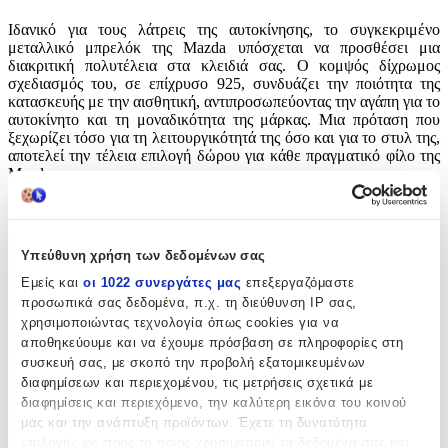
Ιδανικό για τους λάτρεις της αυτοκίνησης, το συγκεκριμένο
μεταλλικό μπρελόκ της Mazda υπόσχεται να προσθέσει μια
διακριτική πολυτέλεια στα κλειδιά σας. Ο κομψός δίχρωμος
σχεδιασμός του, σε επίχρυσο 925, συνδυάζει την ποιότητα της
κατασκευής με την αισθητική, αντιπροσωπεύοντας την αγάπη για το
αυτοκίνητο και τη μοναδικότητα της μάρκας. Μια πρόταση που
ξεχωρίζει τόσο για τη λειτουργικότητά της όσο και για το στυλ της,
αποτελεί την τέλεια επιλογή δώρου για κάθε πραγματικό φίλο της
Mazda.
Χαρακτηριστικά
Υπεύθυνη χρήση των δεδομένων σας
Θέμα
:
Εμείς και
οι 1022 συνεργάτες μας
επεξεργαζόμαστε
Αυτοκίνητα
προσωπικά σας δεδομένα, π.χ. τη διεύθυνση IP σας,
χρησιμοποιώντας τεχνολογία όπως cookies για να
Τύπος
:
αποθηκεύουμε και να έχουμε πρόσβαση σε πληροφορίες στη
Μπρελόκ
συσκευή σας, με σκοπό την προβολή εξατομικευμένων
διαφημίσεων και περιεχομένου, τις μετρήσεις σχετικά με
Υλικό
:
διαφημίσεις και περιεχόμενο, την καλύτερη εικόνα του κοινού
μας και την ανάπτυξη προϊόντων. Έχετε τη δυνατότητα
Μεταλλικό
επιλογής ως προς το ποιος χρησιμοποιεί τα δεδομένα σας και