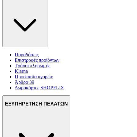
Παραδόσεις
Επιστροφές προϊόντων
Τρόποι πληρωμής
Klarna
Προστασία αγορών
Άρθρο 39
Δωροκάρτες SHOPFLIX
ΕΞΥΠΗΡΕΤΗΣΗ ΠΕΛΑΤΩΝ