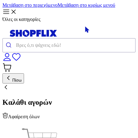
Μετάβαση στο περιεχόμενο
Μετάβαση στο κυρίως μενού
Όλες οι κατηγορίες
Πίσω
Καλάθι αγορών
Αφαίρεση όλων