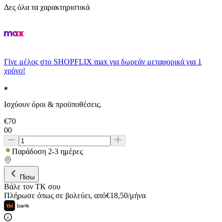
Δες όλα τα χαρακτηριστικά
Γίνε μέλος στο SHOPFLIX max για δωρεάν μεταφορικά για 1
χρόνο!
Ισχύουν όροι & προϋποθέσεις.
€
70
00
Παράδοση 2-3 ημέρες
Πίσω
Βάλε τον ΤΚ σου
Πλήρωσε όπως σε βολεύει
,
από
€
18,50
/
μήνα