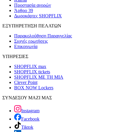
Προστασία αγορών
Άρθρο 39
Δωροκάρτες SHOPFLIX
ΕΞΥΠΗΡΕΤΗΣΗ ΠΕΛΑΤΩΝ
Παρακολούθηση Παραγγελίας
Συχνές ερωτήσεις
Επικοινωνία
ΥΠΗΡΕΣΙΕΣ
SHOPFLIX max
SHOPFLIX tickets
SHOPFLIX ΜΕ ΤΗ ΜΙΑ
Clever Point
BOX NOW Lockers
ΣΥΝΔΕΣΟΥ ΜΑΖΙ ΜΑΣ
Instagram
Facebook
Tiktok