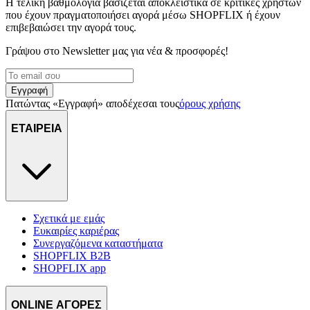
Η τελική βαθμολογία βασίζεται αποκλειστικά σε κριτικές χρηστών
που έχουν πραγματοποιήσει αγορά μέσω SHOPFLIX ή έχουν
επιβεβαιώσει την αγορά τους.
Γράψου στο Νewsletter μας για νέα & προσφορές!
Εγγραφή
Πατώντας «Εγγραφή» αποδέχεσαι τους
όρους χρήσης
ΕΤΑΙΡΕΙΑ
Σχετικά με εμάς
Ευκαιρίες καριέρας
Συνεργαζόμενα καταστήματα
SHOPFLIX B2B
SHOPFLIX app
ONLINE ΑΓΟΡΕΣ