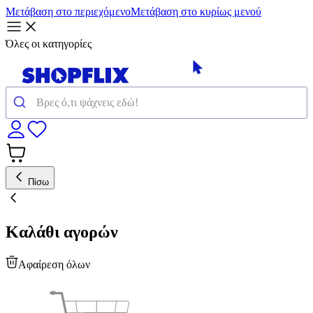
Μετάβαση στο περιεχόμενο
Μετάβαση στο κυρίως μενού
Όλες οι κατηγορίες
Πίσω
Καλάθι αγορών
Αφαίρεση όλων