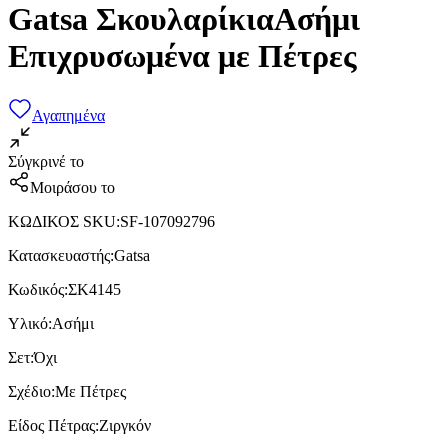
Gatsa ΣκουλαρίκιαΑσήμι
Επιχρυσωμένα με Πέτρες
Αγαπημένα
Σύγκρινέ το
Μοιράσου το
ΚΩΔΙΚΟΣ SKU
:
SF-107092796
Κατασκευαστής
:
Gatsa
Κωδικός
:
ΣΚ4145
Υλικό
:
Ασήμι
Σετ
:
Όχι
Σχέδιο
:
Με Πέτρες
Είδος Πέτρας
:
Ζιργκόν