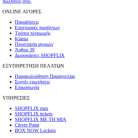
πωλήσεις σου.
ONLINE ΑΓΟΡΕΣ
Παραδόσεις
Επιστροφές προϊόντων
Τρόποι πληρωμής
Klarna
Προστασία αγορών
Άρθρο 39
Δωροκάρτες SHOPFLIX
ΕΞΥΠΗΡΕΤΗΣΗ ΠΕΛΑΤΩΝ
Παρακολούθηση Παραγγελίας
Συχνές ερωτήσεις
Επικοινωνία
ΥΠΗΡΕΣΙΕΣ
SHOPFLIX max
SHOPFLIX tickets
SHOPFLIX ΜΕ ΤΗ ΜΙΑ
Clever Point
BOX NOW Lockers