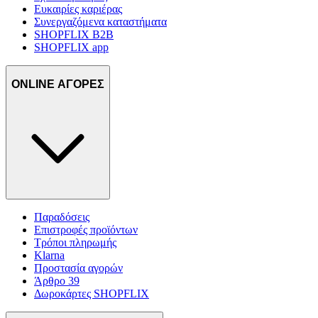
Ευκαιρίες καριέρας
Συνεργαζόμενα καταστήματα
SHOPFLIX B2B
SHOPFLIX app
ONLINE ΑΓΟΡΕΣ
Παραδόσεις
Επιστροφές προϊόντων
Τρόποι πληρωμής
Klarna
Προστασία αγορών
Άρθρο 39
Δωροκάρτες SHOPFLIX