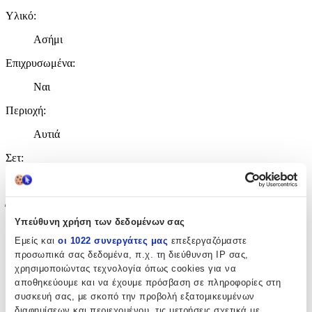
Υλικό
:
Ασήμι
Επιχρυσωμένα
:
Ναι
Περιοχή
:
Αυτιά
Σετ
:
Όχι
Έξτρα Χαρακτηριστικά
Υπεύθυνη χρήση των δεδομένων σας
Piercing
:
Εμείς και
οι 1022 συνεργάτες μας
επεξεργαζόμαστε
προσωπικά σας δεδομένα, π.χ. τη διεύθυνση IP σας,
Όχι
χρησιμοποιώντας τεχνολογία όπως cookies για να
αποθηκεύουμε και να έχουμε πρόσβαση σε πληροφορίες στη
Νυφικά
:
συσκευή σας, με σκοπό την προβολή εξατομικευμένων
Όχι
διαφημίσεων και περιεχομένου, τις μετρήσεις σχετικά με