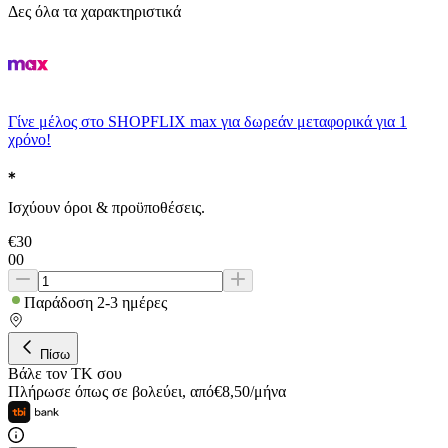
Δες όλα τα χαρακτηριστικά
Γίνε μέλος στο SHOPFLIX max για δωρεάν μεταφορικά για 1
χρόνο!
Ισχύουν όροι & προϋποθέσεις.
€
30
00
Παράδοση 2-3 ημέρες
Πίσω
Βάλε τον ΤΚ σου
Πλήρωσε όπως σε βολεύει
,
από
€
8,50
/
μήνα